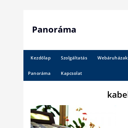
Skip
to
content
Panoráma
Kezdőlap
Szolgáltatás
Webáruházak
Panoráma
Kapcsolat
kabe