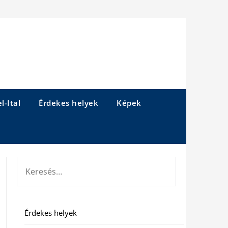
l-Ital
Érdekes helyek
Képek
KERESÉS:
Érdekes helyek