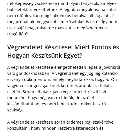
ítélőképesség csökkenése mind olyan tényezők, amelyek
balesetekhez vezethetnek. A legjobb megoldás, ha soha
nem ülünk volán mögé alkoholos befolyásoltság alatt, és
megpróbáljuk meggyőzni ismerőseinket is erről. Így nem
csak saját magunkat, de másokat is megóvhatunk a
tragédiától.
Végrendelet Készítése: Miért Fontos és
Hogyan Készítsünk Egyet?
A végrendelet készítése elengedhetetlen lépés a jövőnkről
való gondoskodásban. A végrendelet egy jogilag kötelező
érvényű dokumentum, amely meghatározza, hogy az Ön
vagyona és ingóságai kinek kerülnek átutalásra halála
esetén. Sokan elhalasztják a végrendelet készítését,
mondván, hogy még van rá idejük, de az élet
kiszámíthatatlan, és nem lehet tudni, mikor lesz rá
szükség.
A
végrendelet készítése során érdemes jogi
szakértővel
konzultálni, hogy minden részletre kiterjedően és