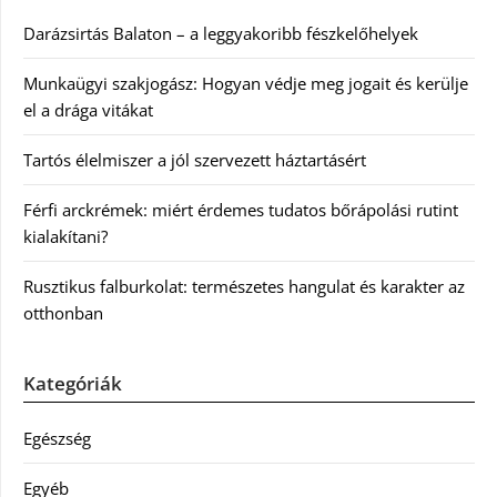
Darázsirtás Balaton – a leggyakoribb fészkelőhelyek
Munkaügyi szakjogász: Hogyan védje meg jogait és kerülje
el a drága vitákat
Tartós élelmiszer a jól szervezett háztartásért
Férfi arckrémek: miért érdemes tudatos bőrápolási rutint
kialakítani?
Rusztikus falburkolat: természetes hangulat és karakter az
otthonban
Kategóriák
Egészség
Egyéb