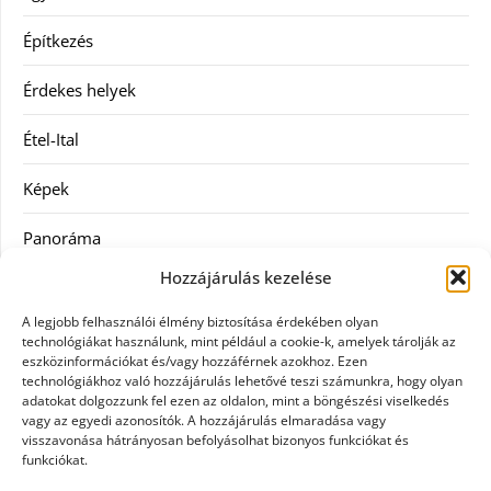
Építkezés
Érdekes helyek
Étel-Ital
Képek
Panoráma
Hozzájárulás kezelése
Ruha
A legjobb felhasználói élmény biztosítása érdekében olyan
Szolgáltatás
technológiákat használunk, mint például a cookie-k, amelyek tárolják az
eszközinformációkat és/vagy hozzáférnek azokhoz. Ezen
technológiákhoz való hozzájárulás lehetővé teszi számunkra, hogy olyan
Vásárlás
adatokat dolgozzunk fel ezen az oldalon, mint a böngészési viselkedés
vagy az egyedi azonosítók. A hozzájárulás elmaradása vagy
Webáruházak
visszavonása hátrányosan befolyásolhat bizonyos funkciókat és
funkciókat.