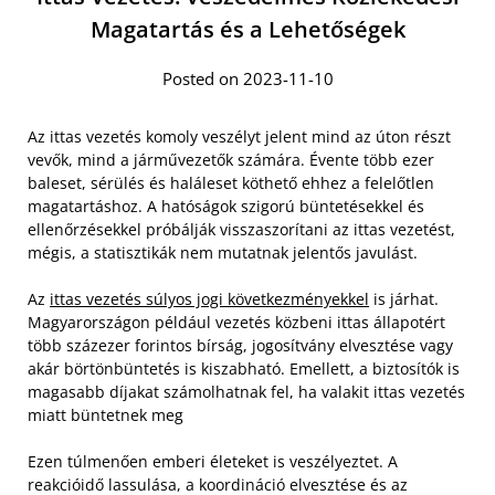
Magatartás és a Lehetőségek
Posted on 2023-11-10
Az ittas vezetés komoly veszélyt jelent mind az úton részt
vevők, mind a járművezetők számára. Évente több ezer
baleset, sérülés és haláleset köthető ehhez a felelőtlen
magatartáshoz. A hatóságok szigorú büntetésekkel és
ellenőrzésekkel próbálják visszaszorítani az ittas vezetést,
mégis, a statisztikák nem mutatnak jelentős javulást.
Az
ittas vezetés súlyos jogi következményekkel
is járhat.
Magyarországon például vezetés közbeni ittas állapotért
több százezer forintos bírság, jogosítvány elvesztése vagy
akár börtönbüntetés is kiszabható. Emellett, a biztosítók is
magasabb díjakat számolhatnak fel, ha valakit ittas vezetés
miatt büntetnek meg
Ezen túlmenően emberi életeket is veszélyeztet. A
reakcióidő lassulása, a koordináció elvesztése és az