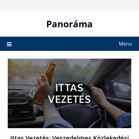
Skip
to
content
Panoráma
Menu
Ittas Vezetés: Veszedelmes Közlekedési