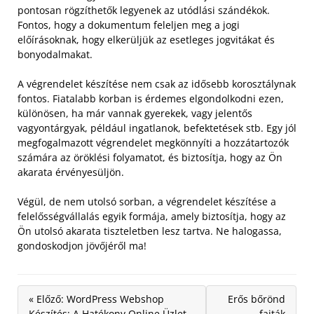
pontosan rögzíthetők legyenek az utódlási szándékok.
Fontos, hogy a dokumentum feleljen meg a jogi
előírásoknak, hogy elkerüljük az esetleges jogvitákat és
bonyodalmakat.
A végrendelet készítése nem csak az idősebb korosztálynak
fontos. Fiatalabb korban is érdemes elgondolkodni ezen,
különösen, ha már vannak gyerekek, vagy jelentős
vagyontárgyak, például ingatlanok, befektetések stb. Egy jól
megfogalmazott végrendelet megkönnyíti a hozzátartozók
számára az öröklési folyamatot, és biztosítja, hogy az Ön
akarata érvényesüljön.
Végül, de nem utolsó sorban, a végrendelet készítése a
felelősségvállalás egyik formája, amely biztosítja, hogy az
Ön utolsó akarata tiszteletben lesz tartva. Ne halogassa,
gondoskodjon jövőjéről ma!
« Előző: WordPress Webshop
Erős bőrönd
Készítés: A Hatékony Online Üzlet
fajták