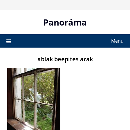
Skip
to
content
Panoráma
Menu
ablak beepites arak