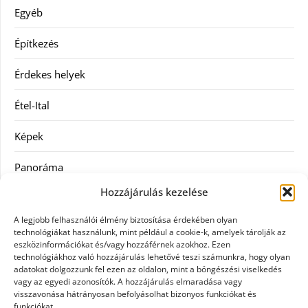
Egyéb
Építkezés
Érdekes helyek
Étel-Ital
Képek
Panoráma
Hozzájárulás kezelése
Ruha
A legjobb felhasználói élmény biztosítása érdekében olyan
Szolgáltatás
technológiákat használunk, mint például a cookie-k, amelyek tárolják az
eszközinformációkat és/vagy hozzáférnek azokhoz. Ezen
technológiákhoz való hozzájárulás lehetővé teszi számunkra, hogy olyan
Vásárlás
adatokat dolgozzunk fel ezen az oldalon, mint a böngészési viselkedés
vagy az egyedi azonosítók. A hozzájárulás elmaradása vagy
Webáruházak
visszavonása hátrányosan befolyásolhat bizonyos funkciókat és
funkciókat.