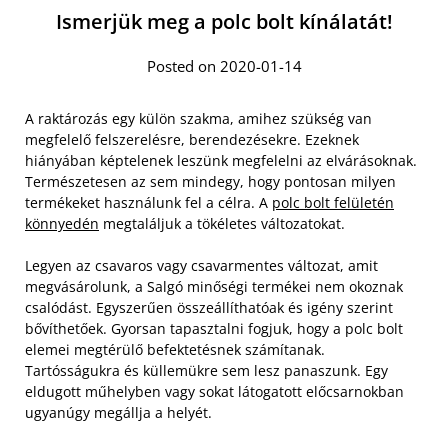
Ismerjük meg a polc bolt kínálatát!
Posted on 2020-01-14
A raktározás egy külön szakma, amihez szükség van
megfelelő felszerelésre, berendezésekre. Ezeknek
hiányában képtelenek leszünk megfelelni az elvárásoknak.
Természetesen az sem mindegy, hogy pontosan milyen
termékeket használunk fel a célra. A
polc bolt felületén
könnyedén
megtaláljuk a tökéletes változatokat.
Legyen az csavaros vagy csavarmentes változat, amit
megvásárolunk, a Salgó minőségi termékei nem okoznak
csalódást. Egyszerűen összeállíthatóak és igény szerint
bővíthetőek. Gyorsan tapasztalni fogjuk, hogy a polc bolt
elemei megtérülő befektetésnek számítanak.
Tartósságukra és küllemükre sem lesz panaszunk. Egy
eldugott műhelyben vagy sokat látogatott előcsarnokban
ugyanúgy megállja a helyét.