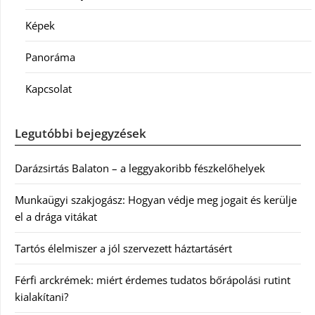
Képek
Panoráma
Kapcsolat
Legutóbbi bejegyzések
Darázsirtás Balaton – a leggyakoribb fészkelőhelyek
Munkaügyi szakjogász: Hogyan védje meg jogait és kerülje
el a drága vitákat
Tartós élelmiszer a jól szervezett háztartásért
Férfi arckrémek: miért érdemes tudatos bőrápolási rutint
kialakítani?