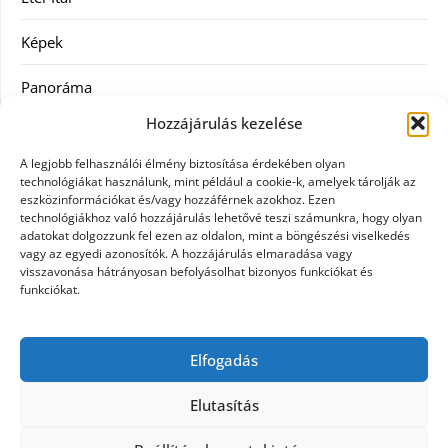
Képek
Panoráma
Hozzájárulás kezelése
Ruha
A legjobb felhasználói élmény biztosítása érdekében olyan
Szolgáltatás
technológiákat használunk, mint például a cookie-k, amelyek tárolják az
eszközinformációkat és/vagy hozzáférnek azokhoz. Ezen
technológiákhoz való hozzájárulás lehetővé teszi számunkra, hogy olyan
Vásárlás
adatokat dolgozzunk fel ezen az oldalon, mint a böngészési viselkedés
vagy az egyedi azonosítók. A hozzájárulás elmaradása vagy
Webáruházak
visszavonása hátrányosan befolyásolhat bizonyos funkciókat és
funkciókat.
Címkék
Elfogadás
gin árak
Elutasítás