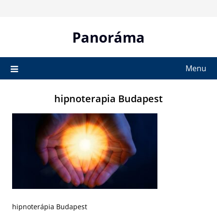
Skip
to
content
Panoráma
Menu
hipnoterapia Budapest
hipnoterápia Budapest