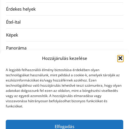
Érdekes helyek
Étel-Ital
Képek
Panoráma
Hozzájárulás kezelése
Ruha
A legjobb felhasználói élmény biztosítása érdekében olyan
Szolgáltatás
technológiákat használunk, mint például a cookie-k, amelyek tárolják az
eszközinformációkat és/vagy hozzáférnek azokhoz. Ezen
technológiákhoz való hozzájárulás lehetővé teszi számunkra, hogy olyan
Vásárlás
adatokat dolgozzunk fel ezen az oldalon, mint a böngészési viselkedés
vagy az egyedi azonosítók. A hozzájárulás elmaradása vagy
Webáruházak
visszavonása hátrányosan befolyásolhat bizonyos funkciókat és
funkciókat.
Címkék
Elfogadás