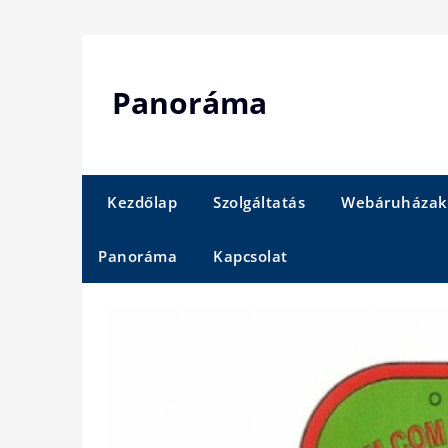
Skip
to
content
Panoráma
Kezdőlap
Szolgáltatás
Webáruházak
Panoráma
Kapcsolat