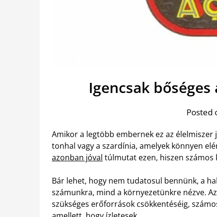
Igencsak bőséges 
Posted 
Amikor a legtöbb embernek ez az élelmiszer j
tonhal vagy a szardínia, amelyek könnyen elé
azonban jóval
túlmutat ezen, hiszen számos k
Bár lehet, hogy nem tudatosul bennünk, a ha
számunkra, mind a környezetünkre nézve. Az 
szükséges erőforrások csökkentéséig, számos
amellett, hogy ízletesek.