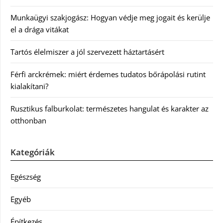
Munkaügyi szakjogász: Hogyan védje meg jogait és kerülje
el a drága vitákat
Tartós élelmiszer a jól szervezett háztartásért
Férfi arckrémek: miért érdemes tudatos bőrápolási rutint
kialakítani?
Rusztikus falburkolat: természetes hangulat és karakter az
otthonban
Kategóriák
Egészség
Egyéb
Építkezés