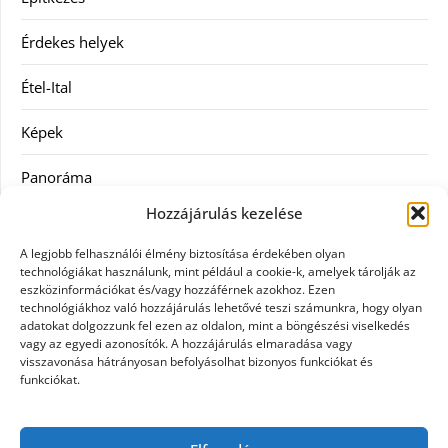
Érdekes helyek
Étel-Ital
Képek
Panoráma
Hozzájárulás kezelése
Ruha
A legjobb felhasználói élmény biztosítása érdekében olyan
Szolgáltatás
technológiákat használunk, mint például a cookie-k, amelyek tárolják az
eszközinformációkat és/vagy hozzáférnek azokhoz. Ezen
technológiákhoz való hozzájárulás lehetővé teszi számunkra, hogy olyan
Vásárlás
adatokat dolgozzunk fel ezen az oldalon, mint a böngészési viselkedés
vagy az egyedi azonosítók. A hozzájárulás elmaradása vagy
Webáruházak
visszavonása hátrányosan befolyásolhat bizonyos funkciókat és
funkciókat.
Címkék