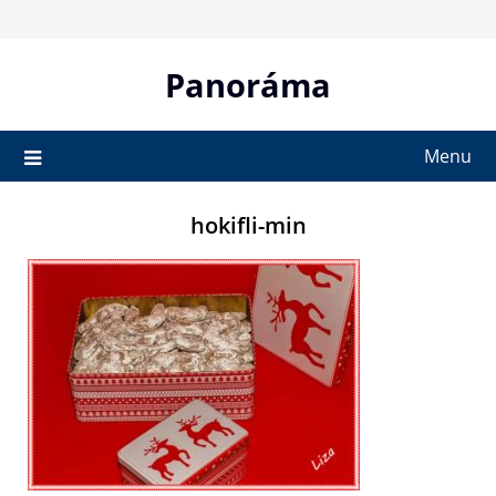
Skip
to
content
Panoráma
Menu
hokifli-min