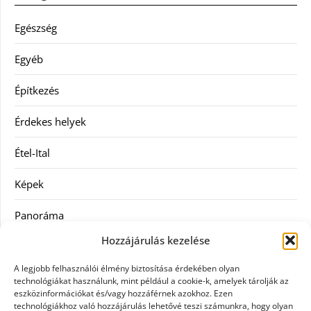
Egészség
Egyéb
Építkezés
Érdekes helyek
Étel-Ital
Képek
Panoráma
Hozzájárulás kezelése
Ruha
A legjobb felhasználói élmény biztosítása érdekében olyan
Szolgáltatás
technológiákat használunk, mint például a cookie-k, amelyek tárolják az
eszközinformációkat és/vagy hozzáférnek azokhoz. Ezen
technológiákhoz való hozzájárulás lehetővé teszi számunkra, hogy olyan
Vásárlás