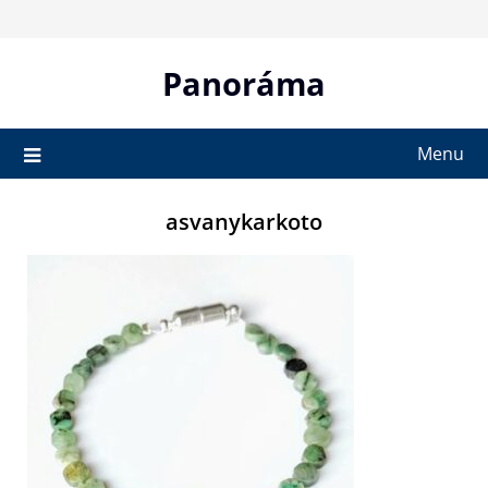
Skip
to
content
Panoráma
Menu
asvanykarkoto