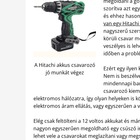
megoldani a go
szorítva azt eg
és ehhez hasonl
van egy Hitach
nagyszerű szer
körüli csavar m
veszélyes is le
időben a probl
A Hitachi akkus csavarozó
Ezért egy ilyen
jó munkát végez
Nem is beszélv
mindennapi bark
csavarozó kiem
elektromos hálózatra, így olyan helyeken is 
elektromos áram ellátás, vagy egyszerűen a 
Elég csak feltölteni a 12 voltos akkukat és má
nagyon egyszerűen megoldható egy csúszó irá
lehet vele a csavarokat meglazítani vagy meg