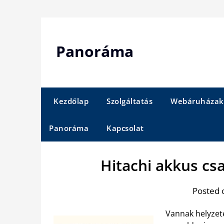
Skip
to
content
Panoráma
Kezdőlap
Szolgáltatás
Webáruházak
Panoráma
Kapcsolat
Hitachi akkus csa
Posted 
Vannak helyzet