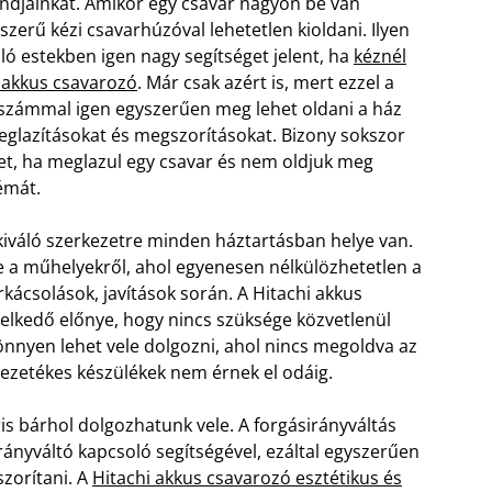
ndjainkat. Amikor egy csavar nagyon be van
yszerű kézi csavarhúzóval lehetetlen kioldani. Ilyen
ó estekben igen nagy segítséget jelent, ha
kéznél
i akkus csavarozó
. Már csak azért is, mert ezzel a
számmal igen egyszerűen meg lehet oldani a ház
eglazításokat és megszorításokat. Bizony sokszor
het, ha meglazul egy csavar és nem oldjuk meg
émát.
 kiváló szerkezetre minden háztartásban helye van.
e a műhelyekről, ahol egyenesen nélkülözhetetlen a
ácsolások, javítások során. A Hitachi akkus
elkedő előnye, hogy nincs szüksége közvetlenül
könnyen lehet vele dolgozni, ahol nincs megoldva az
vezetékes készülékek nem érnek el odáig.
ris bárhol dolgozhatunk vele. A forgásirányváltás
nyváltó kapcsoló segítségével, ezáltal egyszerűen
szorítani. A
Hitachi akkus csavarozó esztétikus és