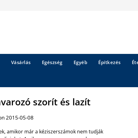
Vásárlás
Egészség
Egyéb
Építkezés
Éte
varozó szorít és lazít
on 2015-05-08
ek, amikor már a kéziszerszámok nem tudják