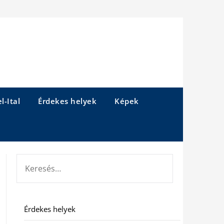
l-Ital
Érdekes helyek
Képek
KERESÉS:
Érdekes helyek