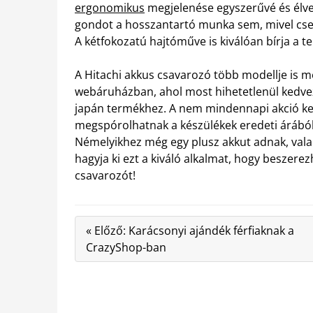
ergonomikus
megjelenése egyszerűvé és élv
gondot a hosszantartó munka sem, mivel cseké
A kétfokozatú hajtóműve is kiválóan bírja a te
A Hitachi akkus csavarozó több modellje is
webáruházban, ahol most hihetetlenül kedve
japán termékhez. A nem mindennapi akció ke
megspórolhatnak a készülékek eredeti árából.
Némelyikhez még egy plusz akkut adnak, val
hagyja ki ezt a kiváló alkalmat, hogy beszere
csavarozót!
« Előző: Karácsonyi ajándék férfiaknak a
CrazyShop-ban