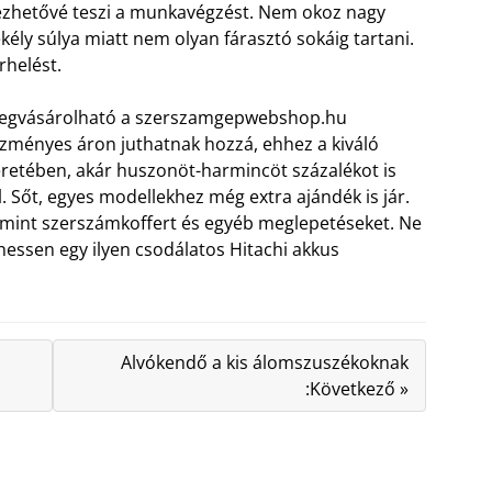
ezhetővé teszi a munkavégzést. Nem okoz nagy
ly súlya miatt nem olyan fárasztó sokáig tartani.
rhelést.
 megvásárolható a szerszamgepwebshop.hu
zményes áron juthatnak hozzá, ehhez a kiváló
retében, akár huszonöt-harmincöt százalékot is
 Sőt, egyes modellekhez még extra ajándék is jár.
amint szerszámkoffert és egyéb meglepetéseket. Ne
zhessen egy ilyen csodálatos Hitachi akkus
Alvókendő a kis álomszuszékoknak
:Következő »