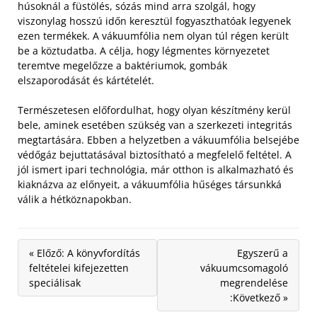
húsoknál a füstölés, sózás mind arra szolgál, hogy
viszonylag hosszú időn keresztül fogyaszthatóak legyenek
ezen termékek. A vákuumfólia nem olyan túl régen került
be a köztudatba. A célja, hogy légmentes környezetet
teremtve megelőzze a baktériumok, gombák
elszaporodását és kártételét.
Természetesen előfordulhat, hogy olyan készítmény kerül
bele, aminek esetében szükség van a szerkezeti integritás
megtartására. Ebben a helyzetben a vákuumfólia belsejébe
védőgáz bejuttatásával biztosítható a megfelelő feltétel. A
jól ismert ipari technológia, már otthon is alkalmazható és
kiaknázva az előnyeit, a vákuumfólia hűséges társunkká
válik a hétköznapokban.
« Előző: A könyvfordítás
Egyszerű a
feltételei kifejezetten
vákuumcsomagoló
speciálisak
megrendelése
:Következő »