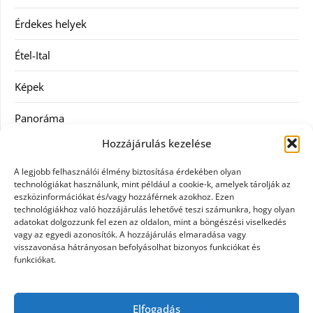
Érdekes helyek
Étel-Ital
Képek
Panoráma
Hozzájárulás kezelése
Ruha
A legjobb felhasználói élmény biztosítása érdekében olyan
Szolgáltatás
technológiákat használunk, mint például a cookie-k, amelyek tárolják az
eszközinformációkat és/vagy hozzáférnek azokhoz. Ezen
technológiákhoz való hozzájárulás lehetővé teszi számunkra, hogy olyan
Vásárlás
adatokat dolgozzunk fel ezen az oldalon, mint a böngészési viselkedés
vagy az egyedi azonosítók. A hozzájárulás elmaradása vagy
Webáruházak
visszavonása hátrányosan befolyásolhat bizonyos funkciókat és
funkciókat.
Címkék
Elfogadás