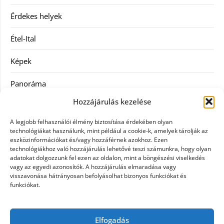
Érdekes helyek
Étel-Ital
Képek
Panoráma
Hozzájárulás kezelése
Ruha
A legjobb felhasználói élmény biztosítása érdekében olyan
Szolgáltatás
technológiákat használunk, mint például a cookie-k, amelyek tárolják az
eszközinformációkat és/vagy hozzáférnek azokhoz. Ezen
technológiákhoz való hozzájárulás lehetővé teszi számunkra, hogy olyan
Vásárlás
adatokat dolgozzunk fel ezen az oldalon, mint a böngészési viselkedés
vagy az egyedi azonosítók. A hozzájárulás elmaradása vagy
Webáruházak
visszavonása hátrányosan befolyásolhat bizonyos funkciókat és
funkciókat.
Címkék
Elfogadás