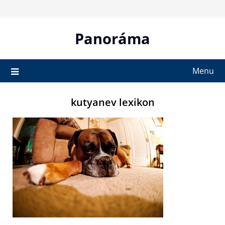
Skip
to
content
Panoráma
Menu
kutyanev lexikon