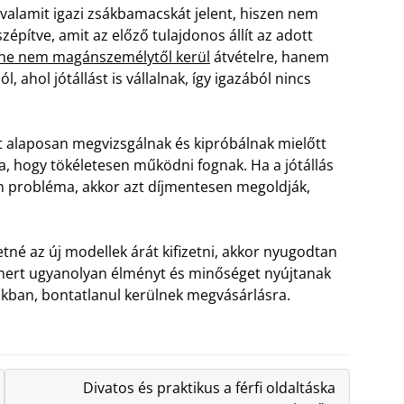
valamit igazi zsákbamacskát jelent, hiszen nem
építve, amit az előző tulajdonos állít az adott
ne nem magánszemélytől kerül
átvételre, hanem
ahol jótállást is vállalnak, így igazából nincs
t alaposan megvizsgálnak és kipróbálnak mielőtt
ra, hogy tökéletesen működni fognak. Ha a jótállás
en probléma, akkor azt díjmentesen megoldják,
né az új modellek árát kifizetni, akkor nyugodtan
 mert ugyanolyan élményt és minőséget nyújtanak
ukban, bontatlanul kerülnek megvásárlásra.
Divatos és praktikus a férfi oldaltáska