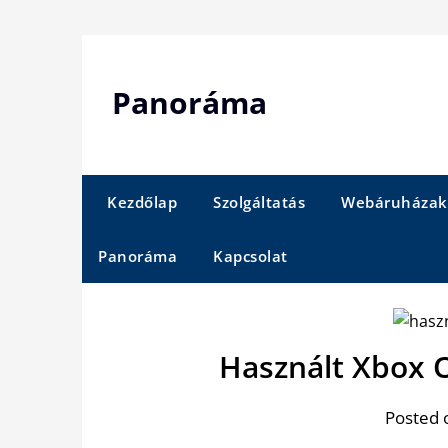
Skip
to
content
Panoráma
Kezdőlap
Szolgáltatás
Webáruházak
Panoráma
Kapcsolat
Használt Xbox 
Posted 