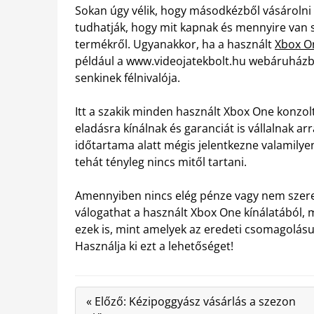
Sokan úgy vélik, hogy másodkézből vásárolni 
tudhatják, hogy mit kapnak és mennyire van sz
termékről. Ugyanakkor, ha a használt
Xbox O
például a www.videojatekbolt.hu webáruházból, 
senkinek félnivalója.
Itt a szakik minden használt Xbox One konzol
eladásra kínálnak és garanciát is vállalnak ar
időtartama alatt mégis jelentkezne valamily
tehát tényleg nincs mitől tartani.
Amennyiben nincs elég pénze vagy nem szeret
válogathat a használt Xbox One kínálatából,
ezek is, mint amelyek az eredeti csomagolás
Használja ki ezt a lehetőséget!
« Előző: Kézipoggyász vásárlás a szezon