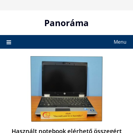
Skip
to
content
Panoráma
Menu
Használt notebook elérhető összegért