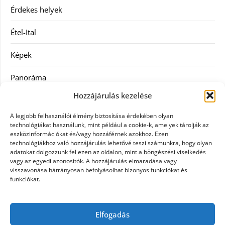
Érdekes helyek
Étel-Ital
Képek
Panoráma
Hozzájárulás kezelése
Ruha
A legjobb felhasználói élmény biztosítása érdekében olyan
Szolgáltatás
technológiákat használunk, mint például a cookie-k, amelyek tárolják az
eszközinformációkat és/vagy hozzáférnek azokhoz. Ezen
technológiákhoz való hozzájárulás lehetővé teszi számunkra, hogy olyan
Vásárlás
adatokat dolgozzunk fel ezen az oldalon, mint a böngészési viselkedés
vagy az egyedi azonosítók. A hozzájárulás elmaradása vagy
Webáruházak
visszavonása hátrányosan befolyásolhat bizonyos funkciókat és
funkciókat.
Címkék
Elfogadás