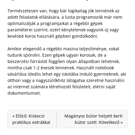
Természetesen van, hogy bár logikailag jók lennének az
adott feladatok ellátására, a lusta programozók már nem
optimalizálják a programjaikat a régebbi gépek
paraméterei szerint, ezért kénytelenek vagyunk új vagy
kevésbé koros használt gépben gondolkodni.
Amikor elegendő a régebbi masina teljesítménye, sokat
tudunk spórolni. Ezen gépek ugyan korosak, de a
beszerzési forrástól függően olyan állapotban lehetnek,
mintha csak 1-2 évesek lennének. Használt notebook
vásárlása ideális lehet egy iskolába induló gyermeknek, aki
otthon vagy a nagyszülőkhöz látogatva szeretné használni
az internet számára létrehozott felületeit, elérni saját
dokumentumait.
« Előző: Kiskocsi
Magányos bútor helyett kerti
praktikus extrákkal
bútor szett :Következő »