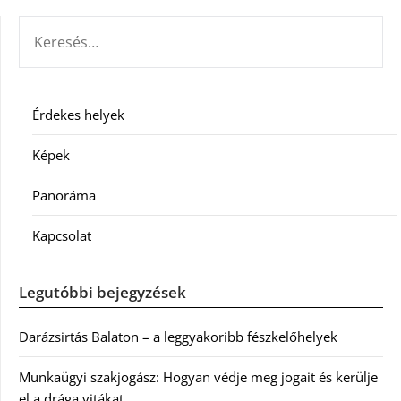
KERESÉS:
Érdekes helyek
Képek
Panoráma
Kapcsolat
Legutóbbi bejegyzések
Darázsirtás Balaton – a leggyakoribb fészkelőhelyek
Munkaügyi szakjogász: Hogyan védje meg jogait és kerülje
el a drága vitákat