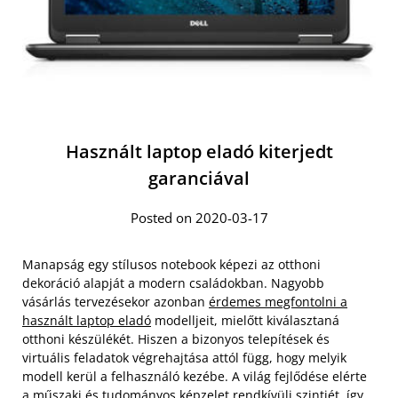
Használt laptop eladó kiterjedt
garanciával
Posted on 2020-03-17
Manapság egy stílusos notebook képezi az otthoni
dekoráció alapját a modern családokban. Nagyobb
vásárlás tervezésekor azonban
érdemes megfontolni a
használt laptop eladó
modelljeit, mielőtt kiválasztaná
otthoni készülékét. Hiszen a bizonyos telepítések és
virtuális feladatok végrehajtása attól függ, hogy melyik
modell kerül a felhasználó kezébe. A világ fejlődése elérte
a műszaki és tudományos képzelet rendkívüli szintjét, így