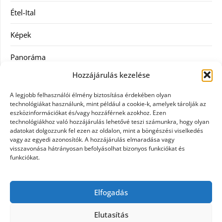
Étel-Ital
Képek
Panoráma
Hozzájárulás kezelése
Ruha
A legjobb felhasználói élmény biztosítása érdekében olyan
Szolgáltatás
technológiákat használunk, mint például a cookie-k, amelyek tárolják az
eszközinformációkat és/vagy hozzáférnek azokhoz. Ezen
technológiákhoz való hozzájárulás lehetővé teszi számunkra, hogy olyan
Vásárlás
adatokat dolgozzunk fel ezen az oldalon, mint a böngészési viselkedés
vagy az egyedi azonosítók. A hozzájárulás elmaradása vagy
Webáruházak
visszavonása hátrányosan befolyásolhat bizonyos funkciókat és
funkciókat.
Címkék
Elfogadás
gin árak
Elutasítás