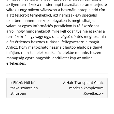
az ilyen termékek a mindennapi használat során elterjedté
váltak.
Hogy miként válasszon a használt laptop eladó cím
alatt felsorolt termékekből, azt nemcsak egy speciális
üzletben, hanem hasznos blogokon is megtudhatja,
valamint egyes információs portálokon is tájékozódhat
arról, hogy mindenekelőtt mire kell odafigyelnie ezeknél a
termékeknél. Így vagy úgy, de a végső döntés meghozatala
előtt érdemes hasznos tudással felfegyvereznie magát.
Ahhoz, hogy megbízható használt laptop eladó példányt
találjon, nem kell elektronikai üzletekbe mennie, hiszen
manapság egyre nagyobb lendületet kap az online
értékesítés.
« Előző: Női bőr
A Hair Transplant Clinic
táska számtalan
modern komplexum
stílusban
:Következő »