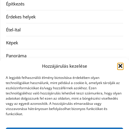
Építkezés
Érdekes helyek
Étel-Ital
Képek
Panoráma
Hozzájárulás kezelése
Ruha
A legjobb felhasználói élmény biztosítása érdekében olyan
Szolgáltatás
technológiákat használunk, mint például a cookie-k, amelyek tárolják az
eszközinformációkat és/vagy hozzáférnek azokhoz. Ezen
technológiákhoz való hozzájárulás lehetővé teszi számunkra, hogy olyan
Vásárlás
adatokat dolgozzunk fel ezen az oldalon, mint a böngészési viselkedés
vagy az egyedi azonosítók. A hozzájárulás elmaradása vagy
Webáruházak
visszavonása hátrányosan befolyásolhat bizonyos funkciókat és
funkciókat.
Címkék