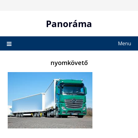
Skip
to
content
Panoráma
Menu
nyomkövető