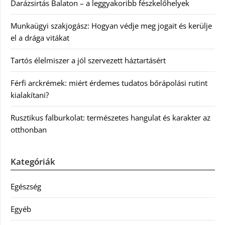
Darázsirtás Balaton – a leggyakoribb fészkelőhelyek
Munkaügyi szakjogász: Hogyan védje meg jogait és kerülje
el a drága vitákat
Tartós élelmiszer a jól szervezett háztartásért
Férfi arckrémek: miért érdemes tudatos bőrápolási rutint
kialakítani?
Rusztikus falburkolat: természetes hangulat és karakter az
otthonban
Kategóriák
Egészség
Egyéb