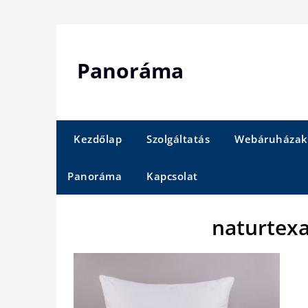
Skip
to
content
Panoráma
Kezdőlap
Szolgáltatás
Webáruházak
Panoráma
Kapcsolat
naturtex