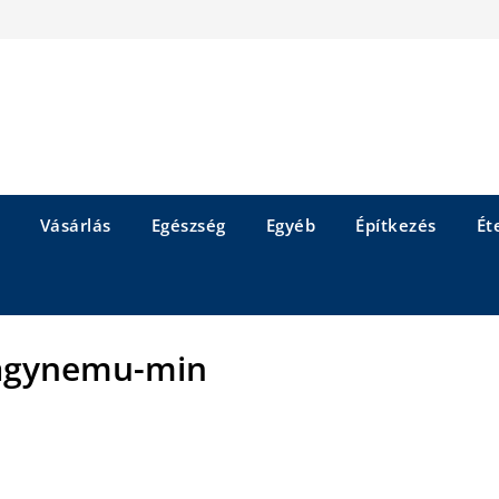
Vásárlás
Egészség
Egyéb
Építkezés
Éte
agynemu-min