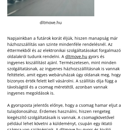
dltmove.hu
Napjainkban a futárok korát éljük, hiszen manapság már
házhozszállítás van szinte mindenféle rendelésnél. Az
éttermekből és az elektronikai szolgáltatásokat forgalmazó
oldalakról tudunk rendelni. A
dltmove.hu
gyors és
ingyenes kiszállítást ajánl. Természetesen, mint minden
szolgáltatásnak, az ingyenes házhozszállításnak is vannak
feltételei, amit egyes webáruházak úgy oldanak meg, hogy
bizonyos érték felett kell vásárolni. A szállítás díja függ a
távolságtól és a csomag méretétől, azonban vannak
ingyenes megoldások is.
A gyorsposta jelentős előnye, hogy a csomag hamar eljut a
tulajdonosához. Érdemes használni, hiszen rengeteg
kiegészítő szolgáltatásaik is vannak. A csomagkövetővel
például lehet követni a küldeményt, csupán egy iktató
számra van szükségünk. A dltmove.hu gyors és kiváló