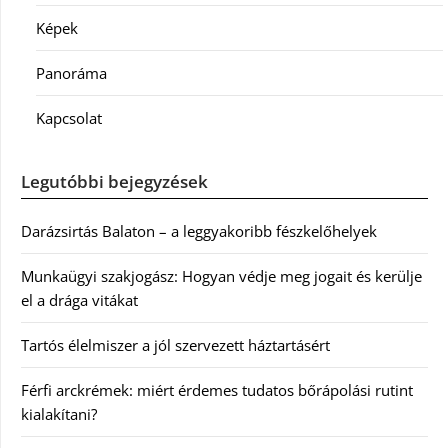
Képek
Panoráma
Kapcsolat
Legutóbbi bejegyzések
Darázsirtás Balaton – a leggyakoribb fészkelőhelyek
Munkaügyi szakjogász: Hogyan védje meg jogait és kerülje
el a drága vitákat
Tartós élelmiszer a jól szervezett háztartásért
Férfi arckrémek: miért érdemes tudatos bőrápolási rutint
kialakítani?