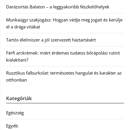
Darázsirtás Balaton – a leggyakoribb fészkelőhelyek
Munkaügyi szakjogász: Hogyan védje meg jogait és kerülje
el a drága vitákat
Tartós élelmiszer a jól szervezett háztartásért
Férfi arckrémek: miért érdemes tudatos bőrápolási rutint
kialakítani?
Rusztikus falburkolat: természetes hangulat és karakter az
otthonban
Kategóriák
Egészség
Egyéb