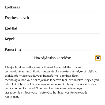
Építkezés
Érdekes helyek
Étel-Ital
Képek
Panoráma
Hozzájárulás kezelése
Ruha
A legjobb felhasználói élmény biztosítása érdekében olyan
Szolgáltatás
technológiákat használunk, mint például a cookie-k, amelyek tárolják az
eszközinformációkat és/vagy hozzáférnek azokhoz. Ezen
technológiákhoz való hozzájárulás lehetővé teszi számunkra, hogy olyan
Vásárlás
adatokat dolgozzunk fel ezen az oldalon, mint a böngészési viselkedés
vagy az egyedi azonosítók. A hozzájárulás elmaradása vagy
Webáruházak
visszavonása hátrányosan befolyásolhat bizonyos funkciókat és
funkciókat.