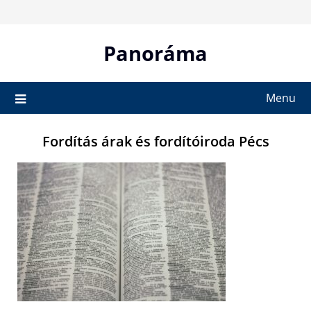
Skip
to
content
Panoráma
Menu
Fordítás árak és fordítóiroda Pécs