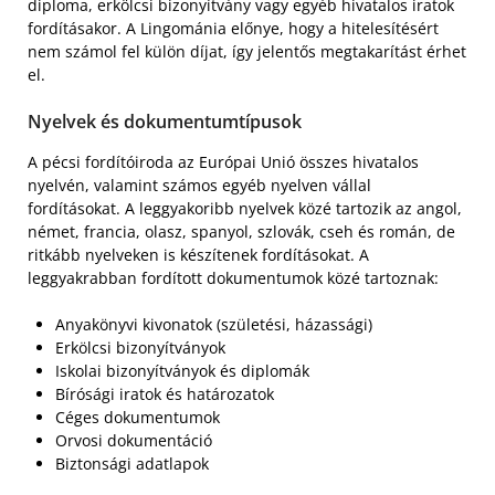
diploma, erkölcsi bizonyítvány vagy egyéb hivatalos iratok
fordításakor. A Lingománia előnye, hogy a hitelesítésért
nem számol fel külön díjat, így jelentős megtakarítást érhet
el.
Nyelvek és dokumentumtípusok
A pécsi fordítóiroda az Európai Unió összes hivatalos
nyelvén, valamint számos egyéb nyelven vállal
fordításokat. A leggyakoribb nyelvek közé tartozik az angol,
német, francia, olasz, spanyol, szlovák, cseh és román, de
ritkább nyelveken is készítenek fordításokat. A
leggyakrabban fordított dokumentumok közé tartoznak:
Anyakönyvi kivonatok (születési, házassági)
Erkölcsi bizonyítványok
Iskolai bizonyítványok és diplomák
Bírósági iratok és határozatok
Céges dokumentumok
Orvosi dokumentáció
Biztonsági adatlapok