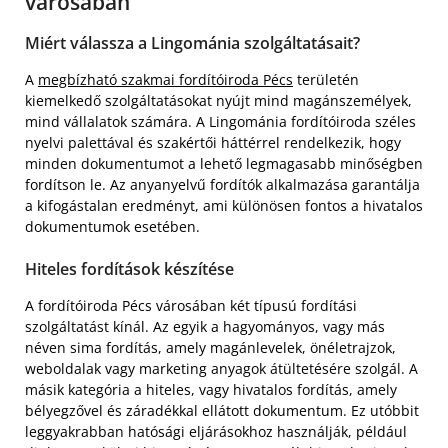
városában
Miért válassza a Lingománia szolgáltatásait?
A
megbízható szakmai fordítóiroda Pécs
területén
kiemelkedő szolgáltatásokat nyújt mind magánszemélyek,
mind vállalatok számára. A Lingománia fordítóiroda széles
nyelvi palettával és szakértői háttérrel rendelkezik, hogy
minden dokumentumot a lehető legmagasabb minőségben
fordítson le. Az anyanyelvű fordítók alkalmazása garantálja
a kifogástalan eredményt, ami különösen fontos a hivatalos
dokumentumok esetében.
Hiteles fordítások készítése
A fordítóiroda Pécs városában két típusú fordítási
szolgáltatást kínál. Az egyik a hagyományos, vagy más
néven sima fordítás, amely magánlevelek, önéletrajzok,
weboldalak vagy marketing anyagok átültetésére szolgál. A
másik kategória a hiteles, vagy hivatalos fordítás, amely
bélyegzővel és záradékkal ellátott dokumentum. Ez utóbbit
leggyakrabban hatósági eljárásokhoz használják, például