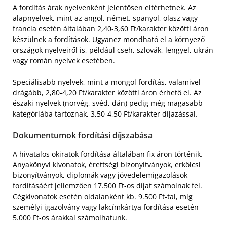
A fordítás árak nyelvenként jelentősen eltérhetnek. Az
alapnyelvek, mint az angol, német, spanyol, olasz vagy
francia esetén általában 2,40-3,60 Ft/karakter közötti áron
készülnek a fordítások. Ugyanez mondható el a környező
országok nyelveiről is, például cseh, szlovák, lengyel, ukrán
vagy román nyelvek esetében.
Speciálisabb nyelvek, mint a mongol fordítás, valamivel
drágább, 2,80-4,20 Ft/karakter közötti áron érhető el. Az
északi nyelvek (norvég, svéd, dán) pedig még magasabb
kategóriába tartoznak, 3,50-4,50 Ft/karakter díjazással.
Dokumentumok fordítási díjszabása
A hivatalos okiratok fordítása általában fix áron történik.
Anyakönyvi kivonatok, érettségi bizonyítványok, erkölcsi
bizonyítványok, diplomák vagy jövedelemigazolások
fordításáért jellemzően 17.500 Ft-os díjat számolnak fel.
Cégkivonatok esetén oldalanként kb. 9.500 Ft-tal, míg
személyi igazolvány vagy lakcímkártya fordítása esetén
5.000 Ft-os árakkal számolhatunk.