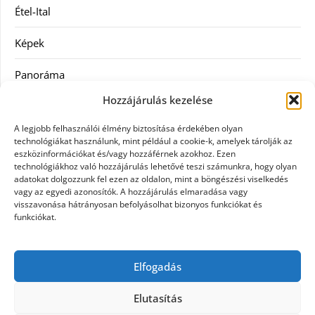
Étel-Ital
Képek
Panoráma
Hozzájárulás kezelése
Ruha
A legjobb felhasználói élmény biztosítása érdekében olyan
Szolgáltatás
technológiákat használunk, mint például a cookie-k, amelyek tárolják az
eszközinformációkat és/vagy hozzáférnek azokhoz. Ezen
technológiákhoz való hozzájárulás lehetővé teszi számunkra, hogy olyan
Vásárlás
adatokat dolgozzunk fel ezen az oldalon, mint a böngészési viselkedés
vagy az egyedi azonosítók. A hozzájárulás elmaradása vagy
Webáruházak
visszavonása hátrányosan befolyásolhat bizonyos funkciókat és
funkciókat.
Címkék
Elfogadás
gin árak
Elutasítás