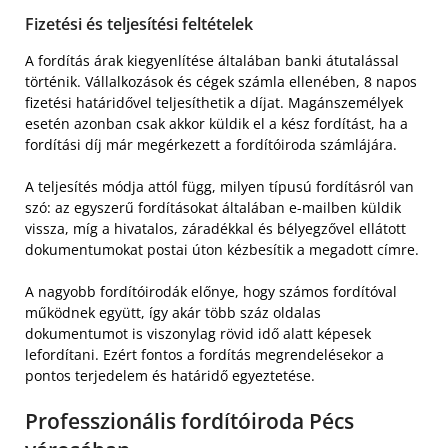
Fizetési és teljesítési feltételek
A fordítás árak kiegyenlítése általában banki átutalással
történik. Vállalkozások és cégek számla ellenében, 8 napos
fizetési határidővel teljesíthetik a díjat. Magánszemélyek
esetén azonban csak akkor küldik el a kész fordítást, ha a
fordítási díj már megérkezett a fordítóiroda számlájára.
A teljesítés módja attól függ, milyen típusú fordításról van
szó: az egyszerű fordításokat általában e-mailben küldik
vissza, míg a hivatalos, záradékkal és bélyegzővel ellátott
dokumentumokat postai úton kézbesítik a megadott címre.
A nagyobb fordítóirodák előnye, hogy számos fordítóval
működnek együtt, így akár több száz oldalas
dokumentumot is viszonylag rövid idő alatt képesek
lefordítani. Ezért fontos a fordítás megrendelésekor a
pontos terjedelem és határidő egyeztetése.
Professzionális fordítóiroda Pécs