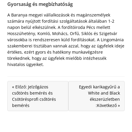
Gyorsaság és megbízhatóság
A Baranya megyei vállalkozások és magánszemélyek
számára nyújtott fordítási szolgáltatások általában 1-2
napon belül elkészülnek. A fordítóiroda Pécs mellett
Hosszúhetény, Komló, Mohács, Orfű, Siklós és Szigetvár
városokba is rendszeresen küld fordításokat. A Lingománia
szakemberei tisztában vannak azzal, hogy az ügyfelek ideje
értékes, ezért gyors és hatékony munkavégzésre
törekednek, hogy az ügyfelek mielőbb intézhessék
hivatalos ügyeiket.
« Előző: Jelzőgázos
Egyedi karikagyűrű a
csőtörés bemérés és
White and Black
Csötörésprofi csőtörés
ékszerüzletben
bemérés
:Következő »