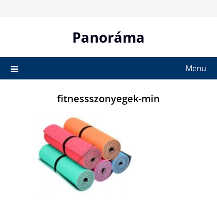
Skip
to
content
Panoráma
Menu
fitnessszonyegek-min