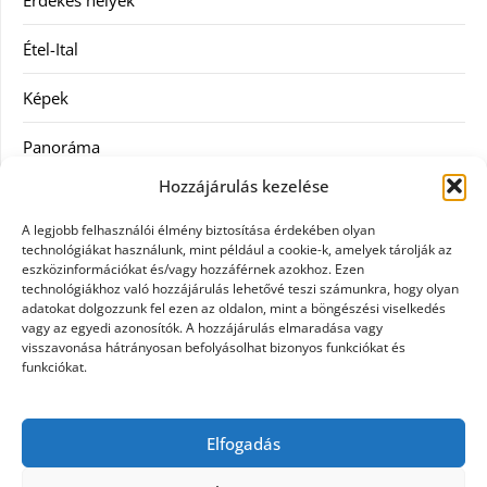
Érdekes helyek
Étel-Ital
Képek
Panoráma
Hozzájárulás kezelése
Ruha
A legjobb felhasználói élmény biztosítása érdekében olyan
Szolgáltatás
technológiákat használunk, mint például a cookie-k, amelyek tárolják az
eszközinformációkat és/vagy hozzáférnek azokhoz. Ezen
technológiákhoz való hozzájárulás lehetővé teszi számunkra, hogy olyan
Vásárlás
adatokat dolgozzunk fel ezen az oldalon, mint a böngészési viselkedés
vagy az egyedi azonosítók. A hozzájárulás elmaradása vagy
Webáruházak
visszavonása hátrányosan befolyásolhat bizonyos funkciókat és
funkciókat.
Címkék
Elfogadás
gin árak