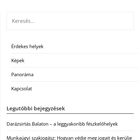
KERESÉS:
Érdekes helyek
Képek
Panoráma
Kapcsolat
Legutóbbi bejegyzések
Darázsirtás Balaton – a leggyakoribb fészkelőhelyek
Munkaügyi szakjogász: Hogyan védje meg jogait és kerülje