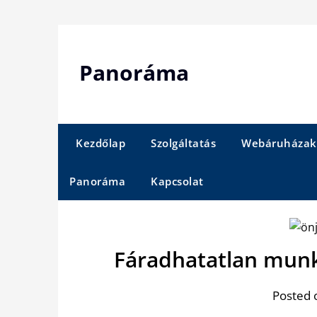
Skip
to
content
Panoráma
Kezdőlap
Szolgáltatás
Webáruházak
Panoráma
Kapcsolat
Fáradhatatlan munk
Posted 