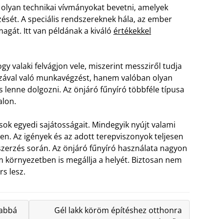
lyan technikai vívmányokat bevetni, amelyek
zését. A speciális rendszereknek hála, az ember
agát. Itt van példának a kiváló
értékekkel
gy valaki felvágjon vele, miszerint messziről tudja
aszával való munkavégzést, hanem valóban olyan
s lenne dolgozni. Az önjáró fűnyíró többféle típusa
alon.
ok egyedi sajátosságait. Mindegyik nyújt valami
en. Az igények és az adott terepviszonyok teljesen
zerzés során. Az önjáró fűnyíró használata nagyon
 környezetben is megállja a helyét. Biztosan nem
s lesz.
sabbá
Gél lakk köröm építéshez otthonra