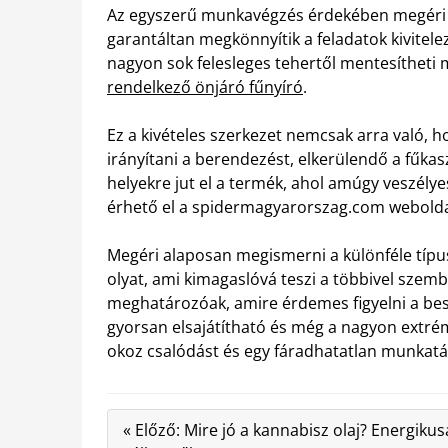
Az egyszerű munkavégzés érdekében megéri o
garantáltan megkönnyítik a feladatok kivitele
nagyon sok felesleges tehertől mentesítheti m
rendelkező önjáró fűnyíró
.
Ez a kivételes szerkezet nemcsak arra való, ho
irányítani a berendezést, elkerülendő a fűk
helyekre jut el a termék, ahol amúgy veszélye
érhető el a spidermagyarorszag.com webold
Megéri alaposan megismerni a különféle típus
olyat, ami kimagaslóvá teszi a többivel szemb
meghatározóak, amire érdemes figyelni a bes
gyorsan elsajátítható és még a nagyon extrém
okoz csalódást és egy fáradhatatlan munkatár
« Előző: Mire jó a kannabisz olaj? Energiku