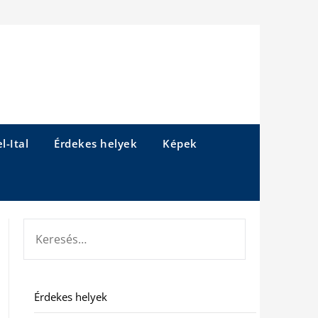
l-Ital
Érdekes helyek
Képek
KERESÉS:
Érdekes helyek