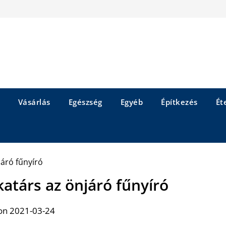
Vásárlás
Egészség
Egyéb
Építkezés
Éte
atárs az önjáró fűnyíró
on 2021-03-24