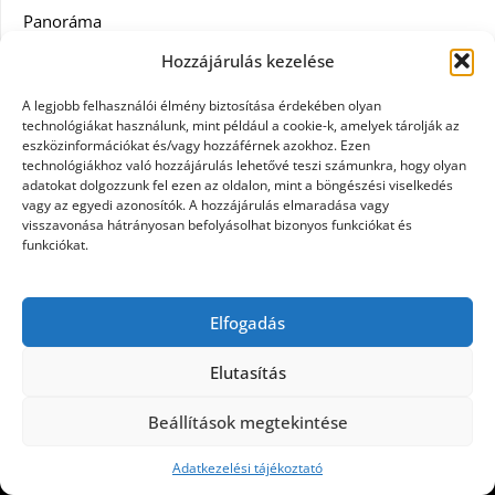
Panoráma
Hozzájárulás kezelése
Ruha
A legjobb felhasználói élmény biztosítása érdekében olyan
Szolgáltatás
technológiákat használunk, mint például a cookie-k, amelyek tárolják az
eszközinformációkat és/vagy hozzáférnek azokhoz. Ezen
technológiákhoz való hozzájárulás lehetővé teszi számunkra, hogy olyan
Vásárlás
adatokat dolgozzunk fel ezen az oldalon, mint a böngészési viselkedés
vagy az egyedi azonosítók. A hozzájárulás elmaradása vagy
Webáruházak
visszavonása hátrányosan befolyásolhat bizonyos funkciókat és
funkciókat.
Címkék
Elfogadás
gin árak
Elutasítás
Beállítások megtekintése
©2026 Panoráma
| Design:
Newspaperly WordPress
Theme
Adatkezelési tájékoztató