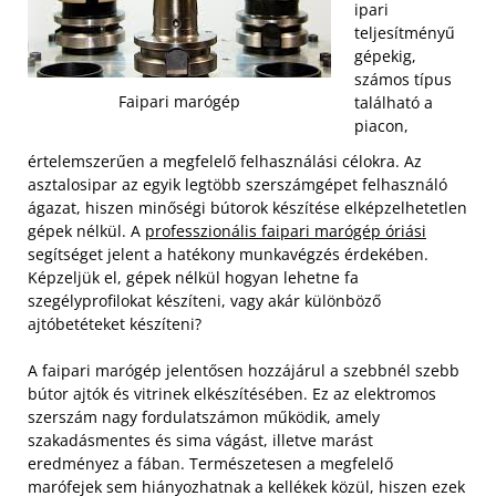
ipari
teljesítményű
gépekig,
számos típus
Faipari marógép
található a
piacon,
értelemszerűen a megfelelő felhasználási célokra. Az
asztalosipar az egyik legtöbb szerszámgépet felhasználó
ágazat, hiszen minőségi bútorok készítése elképzelhetetlen
gépek nélkül. A
professzionális faipari marógép óriási
segítséget jelent a hatékony munkavégzés érdekében.
Képzeljük el, gépek nélkül hogyan lehetne fa
szegélyprofilokat készíteni, vagy akár különböző
ajtóbetéteket készíteni?
A faipari marógép jelentősen hozzájárul a szebbnél szebb
bútor ajtók és vitrinek elkészítésében. Ez az elektromos
szerszám nagy fordulatszámon működik, amely
szakadásmentes és sima vágást, illetve marást
eredményez a fában. Természetesen a megfelelő
marófejek sem hiányozhatnak a kellékek közül, hiszen ezek