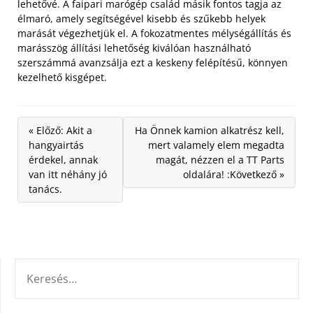
lehetővé. A faipari marógép család másik fontos tagja az
élmaró, amely segítségével kisebb és szűkebb helyek
marását végezhetjük el. A fokozatmentes mélységállítás és
marásszög állítási lehetőség kiválóan használható
szerszámmá avanzsálja ezt a keskeny felépítésű, könnyen
kezelhető kisgépet.
« Előző: Akit a
Ha Önnek kamion alkatrész kell,
hangyairtás
mert valamely elem megadta
érdekel, annak
magát, nézzen el a TT Parts
van itt néhány jó
oldalára! :Következő »
tanács.
KERESÉS: