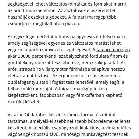
segítségével lehet változatos mintákat és formákat marni
az adott munkaelembe. Az asztalosok előszeretettel
használják ezeket a gépeket. A faipari marógép több
csoportja is megtalálható a piacon.
Az egyik legismertetőbb típus az úgynevezett felső maró,
amely segítségével egyenes és változatos marást lehet
végezni a párhuzamvezető segítségével. A
faipari marógép
akár 30000 percenkénti
, szabályozható fordulata finom és
gördülékeny munkát tesz lehetővé, nem szakítja a fát. Az
erős, strapabíró villanymotor fémházba telepítve hosszú
élettartamot biztosít. Az ergonomikus, csúszásmentes,
duplafogantyú stabil fogást tesz lehetővé, amely segíti a
felhasználó munkáját. A faipari marógép lelke a
kiegészítőként, fadobozban vagy fémkofferban kapható
marófej készlet.
Az akár 24 darabos készlet számos formát és mintát
tartalmaz, amelyekkel szebbnél szebb bútorelemeket lehet
készíteni. A speciális csapágyozott kialakítás, a vídiabetétes
vágópengék hosszú távú, minőségi munkavégzést tesznek