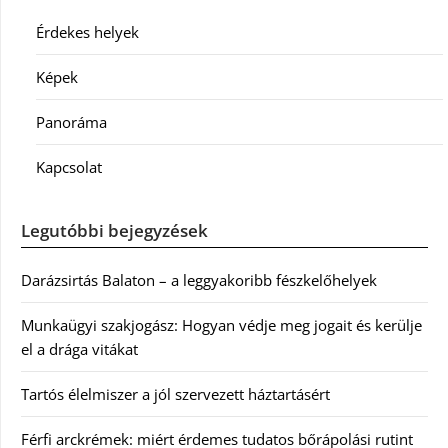
Érdekes helyek
Képek
Panoráma
Kapcsolat
Legutóbbi bejegyzések
Darázsirtás Balaton – a leggyakoribb fészkelőhelyek
Munkaügyi szakjogász: Hogyan védje meg jogait és kerülje
el a drága vitákat
Tartós élelmiszer a jól szervezett háztartásért
Férfi arckrémek: miért érdemes tudatos bőrápolási rutint