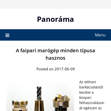
Skip
to
content
Panoráma
Menu
A faipari marógép minden típusa
hasznos
Posted on 2017-06-09
Az otthoni
barkácsolástól
kezdve a
kisipari
felhasználáson
át egészen az