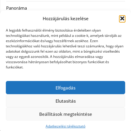
Panoráma
Hozzájárulás kezelése
Ruha
A legjobb felhasználói élmény biztosítása érdekében olyan
Szolgáltatás
technológiákat használunk, mint például a cookie-k, amelyek tárolják az
eszközinformációkat és/vagy hozzáférnek azokhoz. Ezen
technológiákhoz való hozzájárulás lehetővé teszi számunkra, hogy olyan
Vásárlás
adatokat dolgozzunk fel ezen az oldalon, mint a böngészési viselkedés
vagy az egyedi azonosítók. A hozzájárulás elmaradása vagy
Webáruházak
visszavonása hátrányosan befolyásolhat bizonyos funkciókat és
funkciókat.
Címkék
Elfogadás
gin árak
Elutasítás
Beállítások megtekintése
©2026 Panoráma
| Design:
Newspaperly WordPress
Theme
Adatkezelési tájékoztató