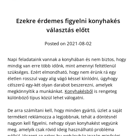
Ezekre érdemes figyelni konyhakés
választás előtt
Posted on 2021-08-02
Napi feladataink vannak a konyhában és nem biztos, hogy
mindig van erre több időnk, mint amennyi feltétlenül
szükséges. Ezért elmondható, hogy nem érünk rá egy
életlen rosszul vagy alig vágó késsel kínlódni, úgyhogy
célszerű egy-két olyan darabot beszerezni, amelyek
megkönnyítik a munkánkat.
Konyhakésből
is rengeteg
különböző típus közül lehet válogatni.
De arra számítani kell, hogy minden gyártó, üzlet a saját
termékeit reklámozza a legjobbnak, tehát a döntésnél
nagyon kell figyelni, nehogy olyan konyhakést vegyünk
meg, amelyik csak rövid ideig használható probléma
nélkül. Viszont az ezkes.hu webáruház igazán minőségi