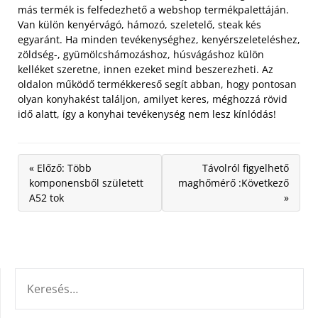
más termék is felfedezhető a webshop termékpalettáján.
Van külön kenyérvágó, hámozó, szeletelő, steak kés
egyaránt. Ha minden tevékenységhez, kenyérszeleteléshez,
zöldség-, gyümölcshámozáshoz, húsvágáshoz külön
kelléket szeretne, innen ezeket mind beszerezheti. Az
oldalon működő termékkereső segít abban, hogy pontosan
olyan konyhakést találjon, amilyet keres, méghozzá rövid
idő alatt, így a konyhai tevékenység nem lesz kínlódás!
« Előző: Több
Távolról figyelhető
komponensből született
maghőmérő :Következő
A52 tok
»
KERESÉS: