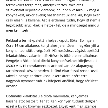
termékeket forgalmaz, amelyek tartós, tökéletes
színvonalat képviselő darabok, ha innen vásároljuk meg a
konyhakést, akkor évekig használhatjuk anélkül, hogy akár
csak élezni is kellene. Azt is érdemes tudni, hogy itt nem a
legolcsóbb árucikkek lelhetőek fel, de a minőséget mindig
meg kell fizetni.
Például a termékpalettán helyet kapott Böker Solingen
Core 16 cm általános konyhakés jelentősen megkönnyíti a
konyhai teendők elvégzését. Hámozáshoz, vágási, aprítási
feladatokhoz, valamint díszítésre is tökéletesen alkalmas.
Pengéje a Böker által direkt konyhakésekhez kifejlesztett
X50CrMoV15 rozsdamentes acélból van. Az alapanyag
tartalmának köszönhetően, kitűnő éltartással rendelkezik.
Mivel a penge gerince kissé lekerekített, ezért erre
nagyobb nyomást tudunk kifejteni anélkül, hogy sérülést
okozna.
Optimális kialakítású a diófa markolata, kényelmes
használatot biztosít. Tehát igen könnyen tudunk dolgozni
ezzel a kiváló konyhai eszközzel. Egyébként még számos