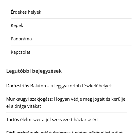
Érdekes helyek
Képek
Panoráma
Kapcsolat
Legutóbbi bejegyzések
Darázsirtás Balaton – a leggyakoribb fészkelőhelyek
Munkaügyi szakjogász: Hogyan védje meg jogait és kerülje
el a drága vitákat
Tartós élelmiszer a jól szervezett háztartásért
Férfi arckrémek: miért érdemes tudatos bőrápolási rutint