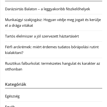
Darázsirtás Balaton – a leggyakoribb fészkelőhelyek
Munkaügyi szakjogász: Hogyan védje meg jogait és kerülje
el a drága vitákat
Tartós élelmiszer a jól szervezett háztartásért
Férfi arckrémek: miért érdemes tudatos bőrápolási rutint
kialakítani?
Rusztikus falburkolat: természetes hangulat és karakter az
otthonban
Kategóriák
Egészség
Egyéb