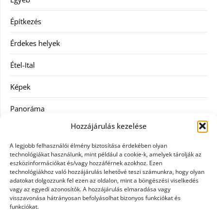
Építkezés
Érdekes helyek
Étel-Ital
Képek
Panoráma
Hozzájárulás kezelése
Ruha
A legjobb felhasználói élmény biztosítása érdekében olyan
Szolgáltatás
technológiákat használunk, mint például a cookie-k, amelyek tárolják az
eszközinformációkat és/vagy hozzáférnek azokhoz. Ezen
technológiákhoz való hozzájárulás lehetővé teszi számunkra, hogy olyan
Vásárlás
adatokat dolgozzunk fel ezen az oldalon, mint a böngészési viselkedés
vagy az egyedi azonosítók. A hozzájárulás elmaradása vagy
Webáruházak
visszavonása hátrányosan befolyásolhat bizonyos funkciókat és
funkciókat.