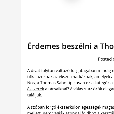
Érdemes beszélni a Tho
Posted 
A divat folyton változó forgatagában mindig 
titka azoknak az ékszermárkáknak, amelyek az 
Nos, a Thomas Sabo tipikusan ez a kategóri
ékszerek
a társaiknál? A választ az örök ele
találjuk.
A szóban forgó ékszerkülönlegességek magas 
mellett, nem vágják azonnal földhöz a kassz