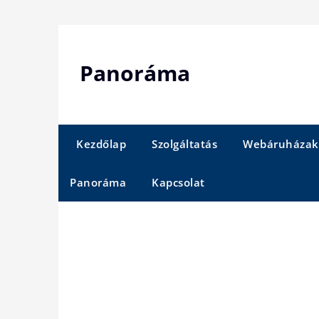
Skip
to
content
Panoráma
Kezdőlap
Szolgáltatás
Webáruházak
Panoráma
Kapcsolat