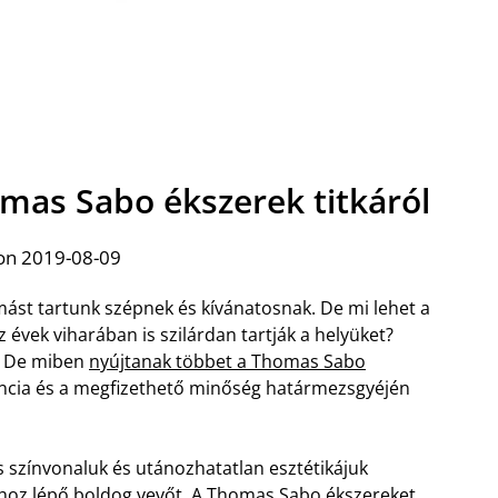
mas Sabo ékszerek titkáról
on 2019-08-09
mást tartunk szépnek és kívánatosnak. De mi lehet a
évek viharában is szilárdan tartják a helyüket?
a. De miben
nyújtanak többet a Thomas Sabo
gancia és a megfizethető minőség határmezsgyéjén
színvonaluk és utánozhatatlan esztétikájuk
ához lépő boldog vevőt. A Thomas Sabo ékszereket