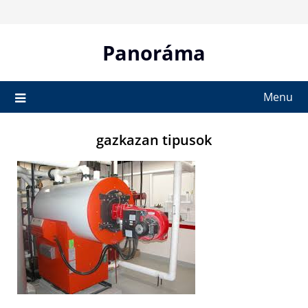
Skip
to
content
Panoráma
Menu
gazkazan tipusok