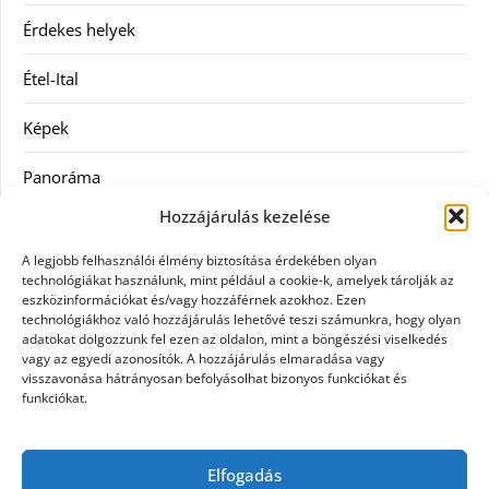
Érdekes helyek
Étel-Ital
Képek
Panoráma
Hozzájárulás kezelése
Ruha
A legjobb felhasználói élmény biztosítása érdekében olyan
Szolgáltatás
technológiákat használunk, mint például a cookie-k, amelyek tárolják az
eszközinformációkat és/vagy hozzáférnek azokhoz. Ezen
technológiákhoz való hozzájárulás lehetővé teszi számunkra, hogy olyan
Vásárlás
adatokat dolgozzunk fel ezen az oldalon, mint a böngészési viselkedés
vagy az egyedi azonosítók. A hozzájárulás elmaradása vagy
Webáruházak
visszavonása hátrányosan befolyásolhat bizonyos funkciókat és
funkciókat.
Címkék
Elfogadás