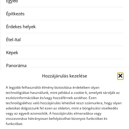
Egyéb
Építkezés
Érdekes helyek
Étel-Ital
Képek
Panoráma
Hozzájárulás kezelése
Ruha
A legjobb felhasználói élmény biztosítása érdekében olyan
Szolgáltatás
technológiákat használunk, mint például a cookie-k, amelyek tárolják az
eszközinformációkat és/vagy hozzáférnek azokhoz. Ezen
technológiákhoz való hozzájárulás lehetővé teszi számunkra, hogy olyan
Vásárlás
adatokat dolgozzunk fel ezen az oldalon, mint a böngészési viselkedés
vagy az egyedi azonosítók. A hozzájárulás elmaradása vagy
Webáruházak
visszavonása hátrányosan befolyásolhat bizonyos funkciókat és
funkciókat.