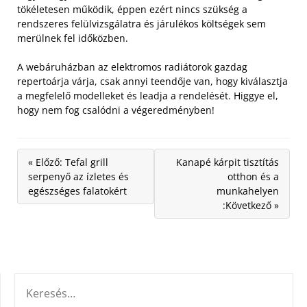
tökéletesen működik, éppen ezért nincs szükség a
rendszeres felülvizsgálatra és járulékos költségek sem
merülnek fel időközben.
A webáruházban az elektromos radiátorok gazdag
repertoárja várja, csak annyi teendője van, hogy kiválasztja
a megfelelő modelleket és leadja a rendelését. Higgye el,
hogy nem fog csalódni a végeredményben!
« Előző: Tefal grill
Kanapé kárpit tisztítás
serpenyő az ízletes és
otthon és a
egészséges falatokért
munkahelyen
:Következő »
KERESÉS: