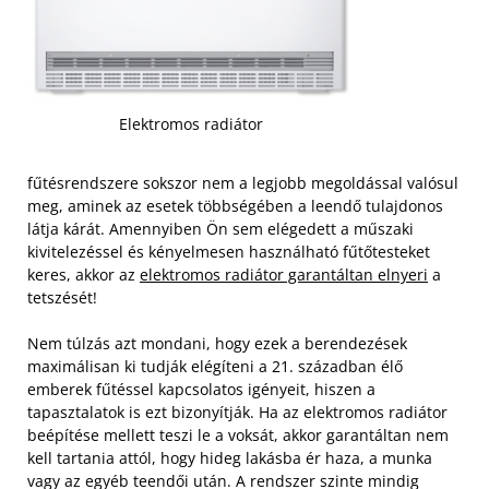
Elektromos radiátor
fűtésrendszere sokszor nem a legjobb megoldással valósul
meg, aminek az esetek többségében a leendő tulajdonos
látja kárát. Amennyiben Ön sem elégedett a műszaki
kivitelezéssel és kényelmesen használható fűtőtesteket
keres, akkor az
elektromos radiátor garantáltan elnyeri
a
tetszését!
Nem túlzás azt mondani, hogy ezek a berendezések
maximálisan ki tudják elégíteni a 21. században élő
emberek fűtéssel kapcsolatos igényeit, hiszen a
tapasztalatok is ezt bizonyítják.
Ha az elektromos radiátor
beépítése mellett teszi le a voksát, akkor garantáltan nem
kell tartania attól, hogy hideg lakásba ér haza, a munka
vagy az egyéb teendői után. A rendszer szinte mindig