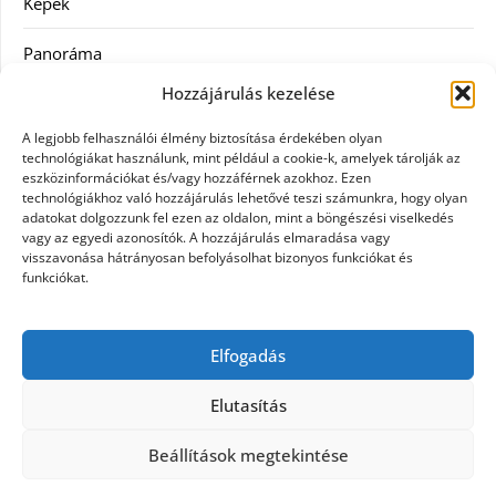
Képek
Panoráma
Hozzájárulás kezelése
Ruha
A legjobb felhasználói élmény biztosítása érdekében olyan
Szolgáltatás
technológiákat használunk, mint például a cookie-k, amelyek tárolják az
eszközinformációkat és/vagy hozzáférnek azokhoz. Ezen
technológiákhoz való hozzájárulás lehetővé teszi számunkra, hogy olyan
Vásárlás
adatokat dolgozzunk fel ezen az oldalon, mint a böngészési viselkedés
vagy az egyedi azonosítók. A hozzájárulás elmaradása vagy
Webáruházak
visszavonása hátrányosan befolyásolhat bizonyos funkciókat és
funkciókat.
Címkék
Elfogadás
gin árak
Elutasítás
Beállítások megtekintése
©2026 Panoráma
| Design:
Newspaperly WordPress
Theme