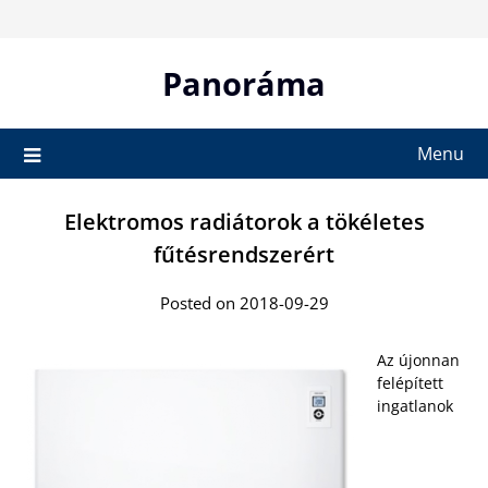
Skip
to
content
Panoráma
Menu
Elektromos radiátorok a tökéletes
fűtésrendszerért
Posted on 2018-09-29
Az újonnan
felépített
ingatlanok