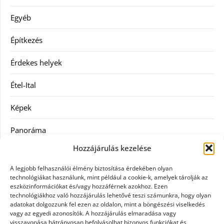
Egyéb
Építkezés
Érdekes helyek
Étel-Ital
Képek
Panoráma
Hozzájárulás kezelése
Ruha
A legjobb felhasználói élmény biztosítása érdekében olyan
Szolgáltatás
technológiákat használunk, mint például a cookie-k, amelyek tárolják az
eszközinformációkat és/vagy hozzáférnek azokhoz. Ezen
technológiákhoz való hozzájárulás lehetővé teszi számunkra, hogy olyan
Vásárlás
adatokat dolgozzunk fel ezen az oldalon, mint a böngészési viselkedés
vagy az egyedi azonosítók. A hozzájárulás elmaradása vagy
Webáruházak
visszavonása hátrányosan befolyásolhat bizonyos funkciókat és