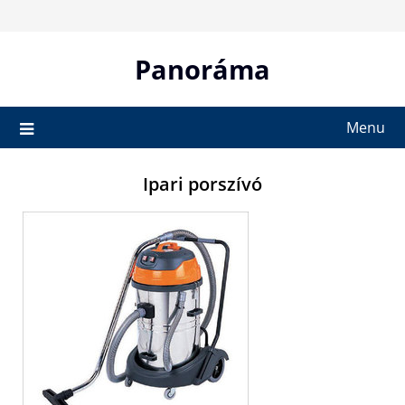
Skip
to
content
Panoráma
Menu
Ipari porszívó