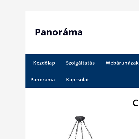
Skip
to
content
Panoráma
Kezdőlap
Szolgáltatás
Webáruházak
Panoráma
Kapcsolat
C