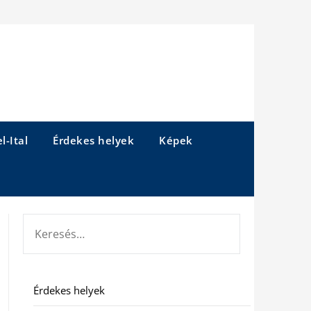
l-Ital
Érdekes helyek
Képek
KERESÉS:
Érdekes helyek