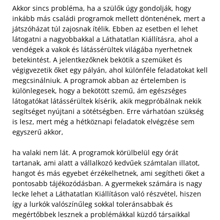
Akkor sincs probléma, ha a szülők úgy gondolják, hogy
inkább más családi programok mellett döntenének, mert a
játszóházat túl zajosnak ítélik. Ebben az esetben el lehet
látogatni a nagyobbakkal a Láthatatlan Kiállításra, ahol a
vendégek a vakok és látássérültek világába nyerhetnek
betekintést. A jelentkezőknek bekötik a szemüket és
végigvezetik őket egy pályán, ahol különféle feladatokat kell
megcsinálniuk. A programok abban az értelemben is
különlegesek, hogy a bekötött szemű, ám egészséges
látogatókat látássérültek kísérik, akik megpróbálnak nekik
segítséget nyújtani a sötétségben. Erre várhatóan szükség
is lesz, mert még a hétköznapi feladatok elvégzése sem
egyszerű akkor,
ha valaki nem lát. A programok körülbelül egy órát
tartanak, ami alatt a vállalkozó kedvűek számtalan illatot,
hangot és más egyebet érzékelhetnek, ami segítheti őket a
pontosabb tájékozódásban. A gyermekek számára is nagy
lecke lehet a Láthatatlan Kiállításon való részvétel, hiszen
így a lurkók valószínűleg sokkal toleránsabbak és
megértőbbek lesznek a problémákkal küzdő társaikkal