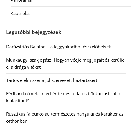
Panoráma
Kapcsolat
Legutóbbi bejegyzések
Darázsirtás Balaton – a leggyakoribb fészkelőhelyek
Munkaügyi szakjogász: Hogyan védje meg jogait és kerülje
el a drága vitákat
Tartós élelmiszer a jól szervezett háztartásért
Férfi arckrémek: miért érdemes tudatos bőrápolási rutint
kialakítani?
Rusztikus falburkolat: természetes hangulat és karakter az
otthonban