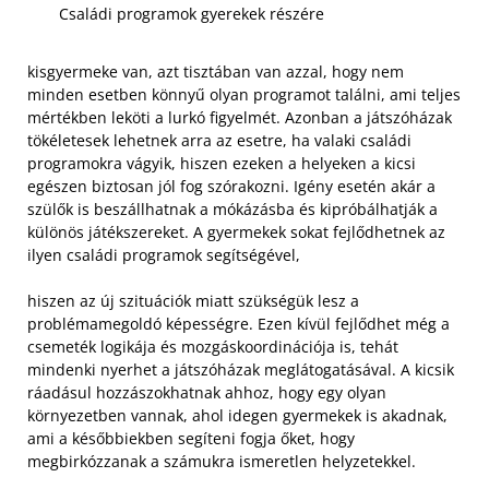
Családi programok gyerekek részére
kisgyermeke van, azt tisztában van azzal, hogy nem
minden esetben könnyű olyan programot találni, ami teljes
mértékben leköti a lurkó figyelmét. Azonban a játszóházak
tökéletesek lehetnek arra az esetre, ha valaki családi
programokra vágyik, hiszen ezeken a helyeken a kicsi
egészen biztosan jól fog szórakozni. Igény esetén akár a
szülők is beszállhatnak a mókázásba és kipróbálhatják a
különös játékszereket. A gyermekek sokat fejlődhetnek az
ilyen családi programok segítségével,
hiszen az új szituációk miatt szükségük lesz a
problémamegoldó képességre. Ezen kívül fejlődhet még a
csemeték logikája és mozgáskoordinációja is, tehát
mindenki nyerhet a játszóházak meglátogatásával. A kicsik
ráadásul hozzászokhatnak ahhoz, hogy egy olyan
környezetben vannak, ahol idegen gyermekek is akadnak,
ami a későbbiekben segíteni fogja őket, hogy
megbirkózzanak a számukra ismeretlen helyzetekkel.