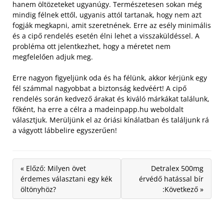
hanem öltözeteket ugyanúgy. Természetesen sokan még
mindig félnek ettől, ugyanis attól tartanak, hogy nem azt
fogják megkapni, amit szeretnének. Erre az esély minimális
és a cipő rendelés esetén élni lehet a visszaküldéssel. A
probléma ott jelentkezhet, hogy a méretet nem
megfelelően adjuk meg.
Erre nagyon figyeljünk oda és ha félünk, akkor kérjünk egy
fél számmal nagyobbat a biztonság kedvéért! A cipő
rendelés során kedvező árakat és kiváló márkákat találunk,
főként, ha erre a célra a madeinpapp.hu weboldalt
választjuk. Merüljünk el az óriási kínálatban és találjunk rá
a vágyott lábbelire egyszerűen!
« Előző: Milyen övet
Detralex 500mg
érdemes választani egy kék
érvédő hatással bír
öltönyhöz?
:Következő »