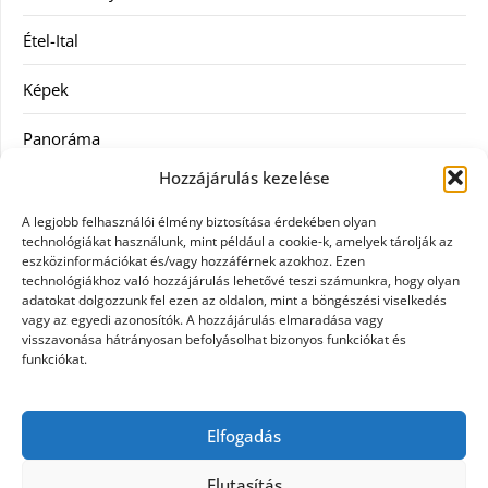
Étel-Ital
Képek
Panoráma
Hozzájárulás kezelése
Ruha
A legjobb felhasználói élmény biztosítása érdekében olyan
Szolgáltatás
technológiákat használunk, mint például a cookie-k, amelyek tárolják az
eszközinformációkat és/vagy hozzáférnek azokhoz. Ezen
technológiákhoz való hozzájárulás lehetővé teszi számunkra, hogy olyan
Vásárlás
adatokat dolgozzunk fel ezen az oldalon, mint a böngészési viselkedés
vagy az egyedi azonosítók. A hozzájárulás elmaradása vagy
Webáruházak
visszavonása hátrányosan befolyásolhat bizonyos funkciókat és
funkciókat.
Címkék
Elfogadás
gin árak
Elutasítás