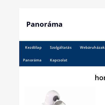
Skip
to
content
Panoráma
Kezdőlap
Szolgáltatás
Webáruházak
Panoráma
Kapcsolat
ho