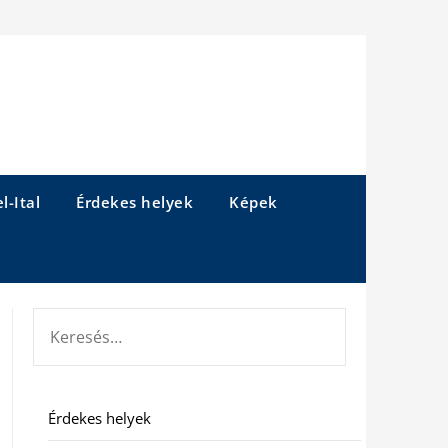
l-Ital
Érdekes helyek
Képek
KERESÉS:
Érdekes helyek