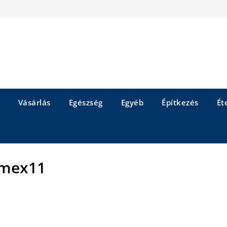
Vásárlás
Egészség
Egyéb
Építkezés
Éte
mex11