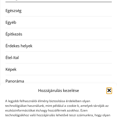
Egészség
Egyéb
Építkezés
Érdekes helyek
Étel-Ital
Képek
Panoráma
Hozzájárulás kezelése
Ruha
A legjobb felhasználói élmény biztosítása érdekében olyan
Szolgáltatás
technológiákat használunk, mint például a cookie-k, amelyek tárolják az
eszközinformációkat és/vagy hozzáférnek azokhoz. Ezen
technológiákhoz való hozzájárulás lehetővé teszi számunkra, hogy olyan
Vásárlás