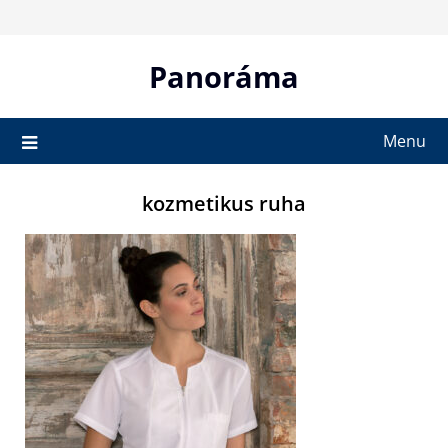
Skip
to
content
Panoráma
Menu
kozmetikus ruha