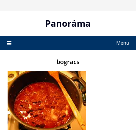
Skip
to
content
Panoráma
Menu
bogracs