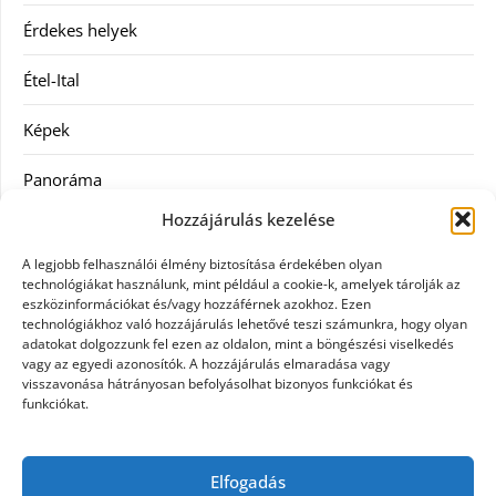
Érdekes helyek
Étel-Ital
Képek
Panoráma
Hozzájárulás kezelése
Ruha
A legjobb felhasználói élmény biztosítása érdekében olyan
Szolgáltatás
technológiákat használunk, mint például a cookie-k, amelyek tárolják az
eszközinformációkat és/vagy hozzáférnek azokhoz. Ezen
technológiákhoz való hozzájárulás lehetővé teszi számunkra, hogy olyan
Vásárlás
adatokat dolgozzunk fel ezen az oldalon, mint a böngészési viselkedés
vagy az egyedi azonosítók. A hozzájárulás elmaradása vagy
Webáruházak
visszavonása hátrányosan befolyásolhat bizonyos funkciókat és
funkciókat.
Címkék
Elfogadás