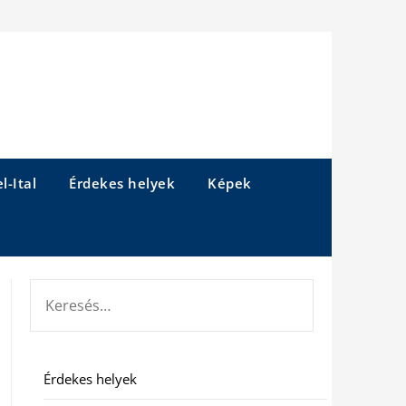
l-Ital
Érdekes helyek
Képek
KERESÉS:
Érdekes helyek