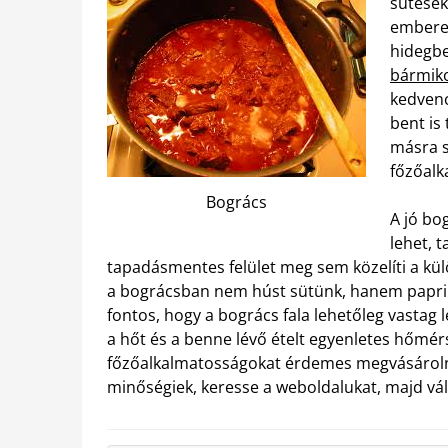
sütések
emberek
hidegbe
bármik
kedvenc
bent is
másra s
főzőalk
Bogrács
A jó bo
lehet, 
tapadásmentes felület meg sem közelíti a külö
a bográcsban nem húst sütünk, hanem paprikás
fontos, hogy a bogrács fala lehetőleg vastag
a hőt és a benne lévő ételt egyenletes hőmér
főzőalkalmatosságokat érdemes megvásárolni
minőségiek, keresse a weboldalukat, majd vál