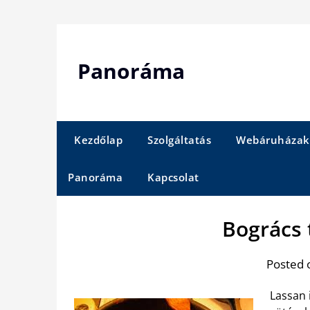
Skip
to
content
Panoráma
Kezdőlap
Szolgáltatás
Webáruházak
Panoráma
Kapcsolat
Bogrács 
Posted 
Lassan i