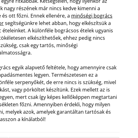
 egyre ritkábbak. Kétségtelen, hogy ilyenkor az
 nagy részének már nincs kedve kimenni a
 és ott főzni. Ennek ellenére, a
minőségi bogrács
or
segítségünkre lehet abban, hogy elkészítsük a
 ételeinket. A különféle bográcsos ételek ugyanis
 tökéletesen elkészíthetőek, ehhez pedig nincs
zükség, csak egy tartós, minőségi
almatosságra.
grács egyik alapvető feltétele, hogy amennyire csak
tapadásmentes legyen. Természetesen ez a
nféle serpenyőkét, de erre nincs is szükség, mivel
t, vagy pörköltet készítünk. Ezek mellett az is
 legyen, mert csak így képes kellőképpen megtartani
sékleten főzni. Amennyiben érdekli, hogy milyen
, melyek azok, amelyek garantáltan tartósak és
asszon a kínálatból!