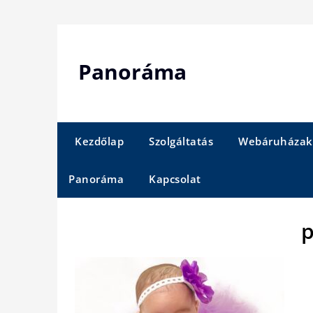
Skip
to
content
Panoráma
Kezdőlap
Szolgáltatás
Webáruházak
Panoráma
Kapcsolat
p