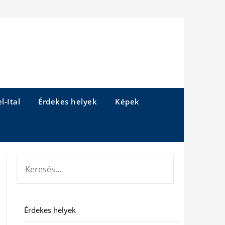
l-Ital
Érdekes helyek
Képek
KERESÉS:
Érdekes helyek