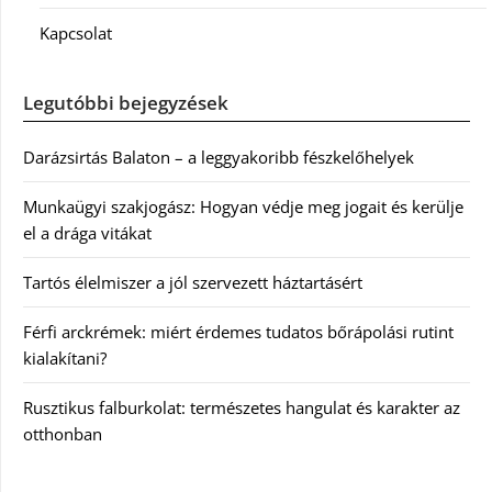
Kapcsolat
Legutóbbi bejegyzések
Darázsirtás Balaton – a leggyakoribb fészkelőhelyek
Munkaügyi szakjogász: Hogyan védje meg jogait és kerülje
el a drága vitákat
Tartós élelmiszer a jól szervezett háztartásért
Férfi arckrémek: miért érdemes tudatos bőrápolási rutint
kialakítani?
Rusztikus falburkolat: természetes hangulat és karakter az
otthonban