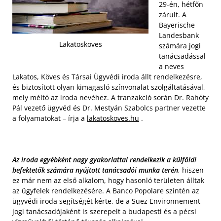
29-én, hétfőn
zárult. A
Bayerische
Landesbank
Lakatoskoves
számára jogi
tanácsadással
a neves
Lakatos, Köves és Társai Ügyvédi iroda állt rendelkezésre,
és biztosított olyan kimagasló színvonalat szolgáltatásával,
mely méltó az iroda nevéhez. A tranzakció során Dr. Rahóty
Pál vezető ügyvéd és Dr. Mestyán Szabolcs partner vezette
a folyamatokat – írja a
lakatoskoves.hu
.
Az iroda egyébként nagy gyakorlattal rendelkezik a külföldi
befektetők számára nyújtott tanácsadói munka terén
, hiszen
ez már nem az első alkalom, hogy hasonló területen álltak
az ügyfelek rendelkezésére. A Banco Popolare szintén az
ügyvédi iroda segítségét kérte, de a Suez Environnement
jogi tanácsadójaként is szerepelt a budapesti és a pécsi