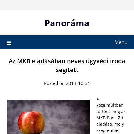
Skip
to
content
Panoráma
Menu
Az MKB eladásában neves ügyvédi iroda
segített
Posted on 2014-10-31
A
közelmúltban
történt meg az
MKB Bank Zrt.
eladása, mely
szeptember