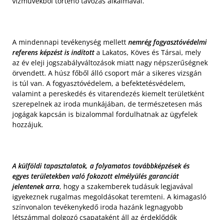
vízművekből történő távozás alkalmával.
A mindennapi tevékenység mellett
nemrég fogyasztóvédelmi
referens képzést is indított
a Lakatos, Köves és Társai, mely
az év eleji jogszabályváltozások miatt nagy népszerűségnek
örvendett. A húsz főből álló csoport már a sikeres vizsgán
is túl van. A fogyasztóvédelem, a befektetésvédelem,
valamint a pereskedés és vitarendezés kiemelt területként
szerepelnek az iroda munkájában, de természetesen más
jogágak kapcsán is bizalommal fordulhatnak az ügyfelek
hozzájuk.
A külföldi tapasztalatok, a folyamatos továbbképzések és
egyes területekben való fokozott elmélyülés garanciát
jelentenek arra
, hogy a szakemberek tudásuk legjavával
igyekeznek rugalmas megoldásokat teremteni. A kimagasló
színvonalon tevékenykedő iroda hazánk legnagyobb
létszámmal dolgozó csapataként áll az érdeklődők