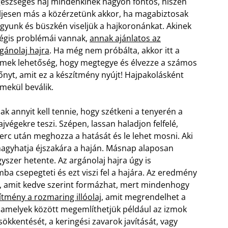
észséges haj mindenkinek nagyon fontos, hiszen
ljesen más a közérzetünk akkor, ha magabiztosak
gyunk és büszkén viseljük a hajkoronánkat. Akinek
gis problémái vannak,
annak ajánlatos az
gánolaj hajra
. Ha még nem próbálta, akkor itt a
mek lehetőség, hogy megtegye és élvezze a számos
őnyt, amit ez a készítmény nyújt! Hajpakolásként
mekül beválik.
ak annyit kell tennie, hogy szétkeni a tenyerén a
ajvégekre teszi. Szépen, lassan haladjon felfelé,
perc után meghozza a hatását és le lehet mosni. Aki
hagyhatja éjszakára a haján. Másnap alaposan
gyszer hetente. Az argánolaj hajra úgy is
 csepegteti és ezt viszi fel a hajára.
Az eredmény
, amit kedve szerint formázhat, mert mindenhogy
ítmény a rozmaring illóolaj
, amit megrendelhet a
t, amelyek között megemlíthetjük például az izmok
kkentését, a keringési zavarok javítását, vagy