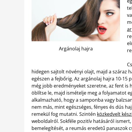
eg
te
va
mé
ar
re
el
Argánolaj hajra
re
Cs
hidegen sajtolt növényi olajt, majd a száraz h
egészen a fejbőrig. Az argánolaj hajra 10-15 
még jobb eredményeket szeretne, az fent is 
öblítse le, majd ismételje meg a folyamatot e
alkalmazható, hogy a samponba vagy balzsamba
nem más, mint egészséges, fényes és dús haj
remekül fog mutatni. Szintén
közkedvelt kész
weboldalról. Sokféle pozitív hatásáról ismer
bemelegítését, a reumás eredetű panaszok csö