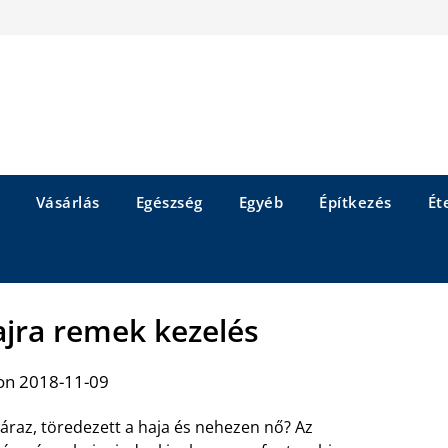
Vásárlás
Egészség
Egyéb
Építkezés
Éte
ajra remek kezelés
on 2018-11-09
áraz, töredezett a haja és nehezen nő? Az