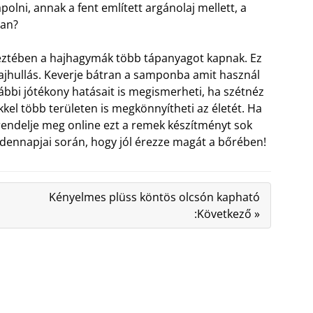
ápolni, annak a fent említett argánolaj mellett, a
yan?
tkeztében a hajhagymák több tápanyagot kapnak. Ez
ajhullás. Keverje bátran a samponba amit használ
ábbi jótékony hatásait is megismerheti, ha szétnéz
kel több területen is megkönnyítheti az életét. Ha
 rendelje meg online ezt a remek készítményt sok
ndennapjai során, hogy jól érezze magát a bőrében!
Kényelmes plüss köntös olcsón kapható
:Következő »