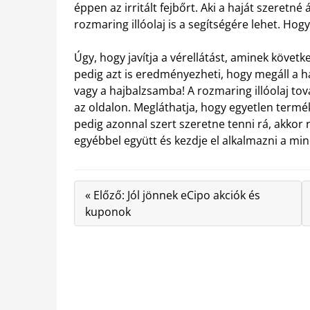
éppen az irritált fejbőrt. Aki a haját szeretné 
rozmaring illóolaj is a segítségére lehet. Hog
Úgy, hogy javítja a vérellátást, aminek köve
pedig azt is eredményezheti, hogy megáll a h
vagy a hajbalzsamba! A rozmaring illóolaj tov
az oldalon. Megláthatja, hogy egyetlen termék
pedig azonnal szert szeretne tenni rá, akkor
egyébbel együtt és kezdje el alkalmazni a mi
« Előző: Jól jönnek eCipo akciók és
kuponok