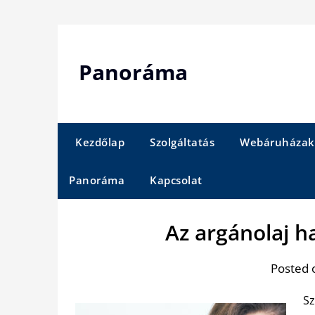
Skip
to
content
Panoráma
Kezdőlap
Szolgáltatás
Webáruházak
Panoráma
Kapcsolat
Az argánolaj h
Posted 
Sz