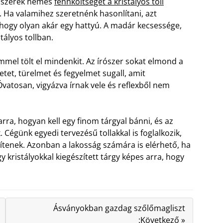
rószerek nemes
fennköltségét a kristályos toll
 Ha valamihez szeretnénk hasonlítani, azt
ogy olyan akár egy hattyú. A madár kecsessége,
tályos tollban.
ömmel tölt el mindenkit. Az írószer sokat elmond a
eletet, türelmet és fegyelmet sugall, amit
Óvatosan, vigyázva írnak vele és reflexből nem
rra, hogyan kell egy finom tárgyal bánni, és az
 Cégünk egyedi tervezésű tollakkal is foglalkozik,
ítenek. Azonban a lakosság számára is elérhető, ha
gy kristályokkal kiegészített tárgy képes arra, hogy
Ásványokban gazdag szőlőmagliszt
:Következő »