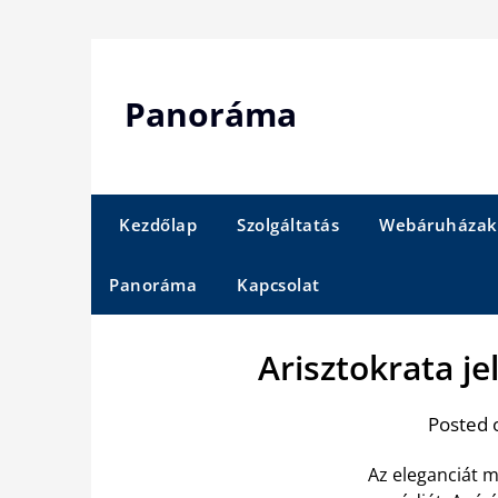
Skip
to
content
Panoráma
Kezdőlap
Szolgáltatás
Webáruházak
Panoráma
Kapcsolat
Arisztokrata jel
Posted 
Az eleganciát m