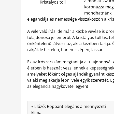
a módját. Az í
Kristályos toll
koronázza
meg.
mondhatnánk, h
eleganciája és nemessége visszaköszön a kris
A vele való írás, de már a kézbe vevése is ör
tulajdonosa jelleméről. A kristályos toll tiszt
önkéntelenül átvesz az, aki a kezében tartja. 
rakják le hirtelen, hanem szépen, lassan.
Ez az írószerszám megtanítja a tulajdonosát a
életben is hasznát veszi ennek a képességnek.
amelyeket főként céges ajándék gyanánt kész
valaki meg akarja lepni vele egyik szerettét. E
az elegancia nagykövete legyen!
« Előző: Roppant elegáns a mennyezeti
klíma