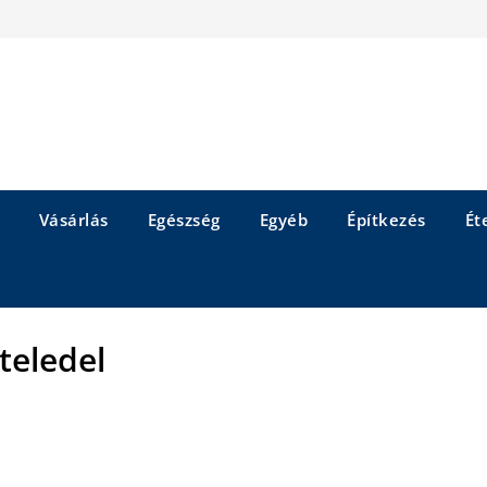
Vásárlás
Egészség
Egyéb
Építkezés
Éte
ateledel