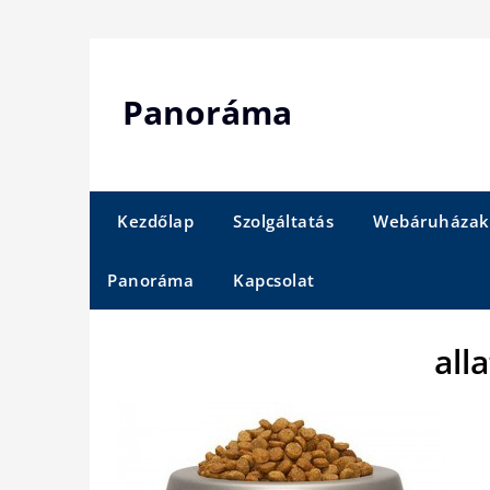
Skip
to
content
Panoráma
Kezdőlap
Szolgáltatás
Webáruházak
Panoráma
Kapcsolat
all