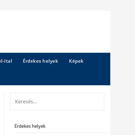
l-Ital
Érdekes helyek
Képek
KERESÉS:
Érdekes helyek