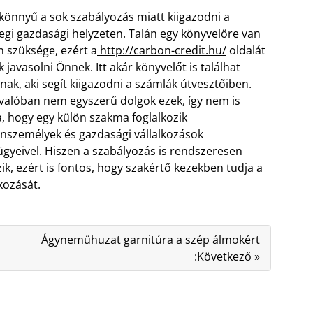
önnyű a sok szabályozás miatt kiigazodni a
legi gazdasági helyzeten. Talán egy könyvelőre van
 szüksége, ezért a
http://carbon-credit.hu/
oldalát
k javasolni Önnek. Itt akár könyvelőt is találhat
ak, aki segít kiigazodni a számlák útvesztőiben.
valóban nem egyszerű dolgok ezek, így nem is
a,
hogy egy külön szakma foglalkozik
személyek és gazdasági vállalkozások
gyeivel. Hiszen a szabályozás is rendszeresen
zik, ezért is fontos, hogy szakértő kezekben tudja a
lkozását.
Ágyneműhuzat garnitúra a szép álmokért
:Következő »