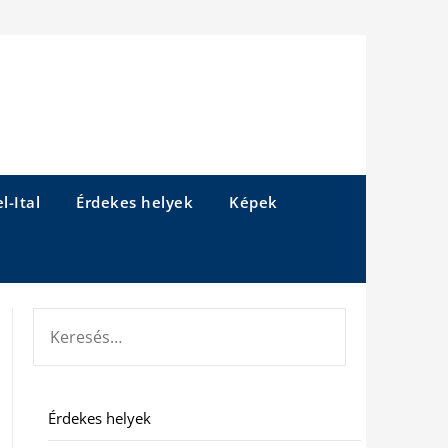
l-Ital
Érdekes helyek
Képek
KERESÉS:
Érdekes helyek