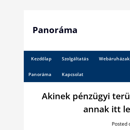
Skip
to
content
Panoráma
Kezdőlap
Szolgáltatás
Webáruházak
Panoráma
Kapcsolat
Akinek pénzügyi ter
annak itt l
Posted 