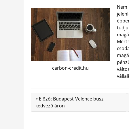
Nem k
jelen
éppen
tudju
magán
Mert 
csod
magán
pénzü
carbon-credit.hu
válto
válla
« Előző: Budapest-Velence busz
kedvező áron