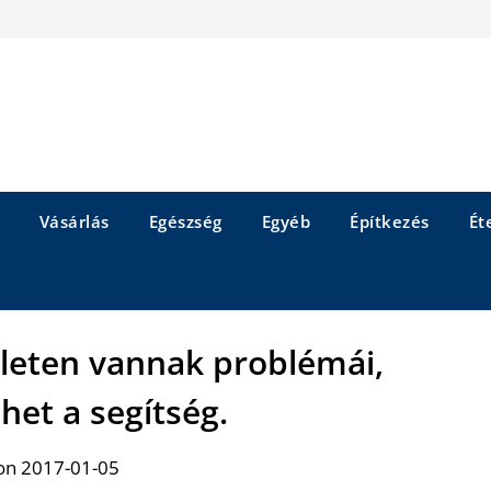
Vásárlás
Egészség
Egyéb
Építkezés
Éte
ületen vannak problémái,
ehet a segítség.
on 2017-01-05