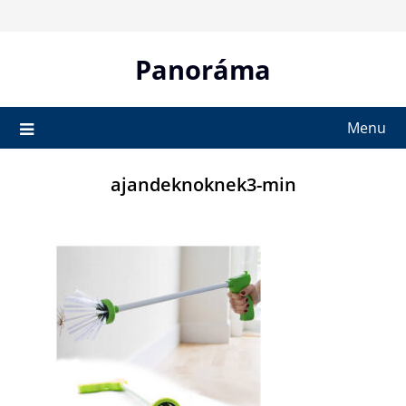
Skip
to
content
Panoráma
Menu
ajandeknoknek3-min