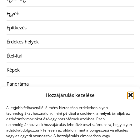
Egyéb
Építkezés
Érdekes helyek
Étel-Ital
Képek
Panoráma
Hozzájárulás kezelése
Ruha
A legjobb felhasználói élmény biztosítása érdekében olyan
Szolgáltatás
technológiákat használunk, mint például a cookie-k, amelyek tárolják az
eszközinformációkat és/vagy hozzáférnek azokhoz. Ezen
technológiákhoz való hozzájárulás lehetővé teszi számunkra, hogy olyan
Vásárlás
adatokat dolgozzunk fel ezen az oldalon, mint a böngészési viselkedés
vagy az egyedi azonosítók. A hozzájárulás elmaradása vagy