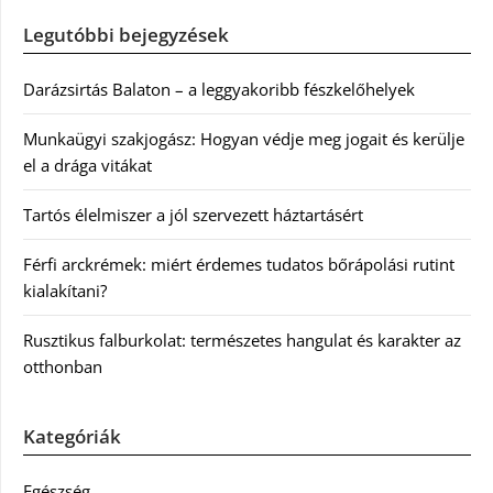
Legutóbbi bejegyzések
Darázsirtás Balaton – a leggyakoribb fészkelőhelyek
Munkaügyi szakjogász: Hogyan védje meg jogait és kerülje
el a drága vitákat
Tartós élelmiszer a jól szervezett háztartásért
Férfi arckrémek: miért érdemes tudatos bőrápolási rutint
kialakítani?
Rusztikus falburkolat: természetes hangulat és karakter az
otthonban
Kategóriák
Egészség