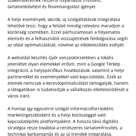
szakembereinek részéről folyamatos frissítést,
tartalombővítést és finomhangolást igényel.
A helyi események, akciók, új szolgáltatások integrálása
lehetővé teszi, hogy a felület mindig releváns maradjon a
közönség szemében. Ezzel párhuzamosan a folyamatos
elemzés és a felhasználói visszajelzések feldolgozása segíti
az oldal optimalizálását, növelve az elköteleződés esélyét.
A weboldal készítés Győr vonzáskörzetében a lokális
jelenlétet olyan elemekkel erősíti, mint a Google Térkép
integráció, a helyspecifikus hivatkozások, valamint a helyi
partnerekkel és eseményekkel való kapcsolódás. Ezek az
elemek nemcsak a keresőoptimalizálást támogatják, hanem
a látogatóban is tudatosítják a vállalkozás elköteleződését a
város iránt.
A honlap így egyszerre szolgál információforrásként,
marketingeszközként és a helyi közösséggel való
kapcsolatépítés platformjaként. A hosszú távú digitális
stratégia része továbbá a rendszeres tartalomfrissítés, a
technikai karbantartás és az új trendek integrálása.