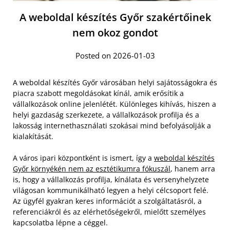
A weboldal készítés Győr szakértőinek
nem okoz gondot
Posted on 2026-01-03
A weboldal készítés Győr városában helyi sajátosságokra és
piacra szabott megoldásokat kínál, amik erősítik a
vállalkozások online jelenlétét. Különleges kihívás, hiszen a
helyi gazdaság szerkezete, a vállalkozások profilja és a
lakosság internethasználati szokásai mind befolyásolják a
kialakítását.
A város ipari központként is ismert, így a
weboldal készítés
Győr környékén nem az esztétikumra fókuszál
, hanem arra
is, hogy a vállalkozás profilja, kínálata és versenyhelyzete
világosan kommunikálható legyen a helyi célcsoport felé.
Az ügyfél gyakran keres információt a szolgáltatásról, a
referenciákról és az elérhetőségekről, mielőtt személyes
kapcsolatba lépne a céggel.