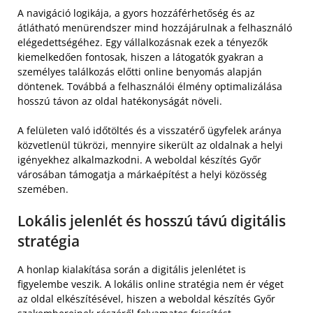
A navigáció logikája, a gyors hozzáférhetőség és az
átlátható menürendszer mind hozzájárulnak a felhasználó
elégedettségéhez. Egy vállalkozásnak ezek a tényezők
kiemelkedően fontosak, hiszen a látogatók gyakran a
személyes találkozás előtti online benyomás alapján
döntenek. Továbbá a felhasználói élmény optimalizálása
hosszú távon az oldal hatékonyságát növeli.
A felületen való időtöltés és a visszatérő ügyfelek aránya
közvetlenül tükrözi, mennyire sikerült az oldalnak a helyi
igényekhez alkalmazkodni. A weboldal készítés Győr
városában támogatja a márkaépítést a helyi közösség
szemében.
Lokális jelenlét és hosszú távú digitális
stratégia
A honlap kialakítása során a digitális jelenlétet is
figyelembe veszik. A lokális online stratégia nem ér véget
az oldal elkészítésével, hiszen a weboldal készítés Győr