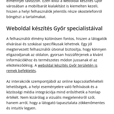
élménnyel távozzon. Ezen kívül a weboldal készítés Győr
városában a mobilbarát kialakítást is kiemelten kezeli,
hiszen a helyi felhasználók jelentős része okostelefonról
böngészi a tartalmakat.
Weboldal készítés Győr specialistáival
A felhasználói élmény különösen fontos, hiszen a látogatók
elvárásai és szokásai specifikusak lehetnek. Egy jól
megtervezett felhasználói útvonal biztosítja, hogy könnyen
eligazodjanak az oldalon, gyorsan hozzáférjenek a kívánt
információkhoz és természetes módon jussanak el az
elköteleződésig. A
weboldal készítés Győr területén is
remek befektetés
.
Az interakciók szempontjából az online kapcsolatfelvételi
lehetőségek, a helyi eseményekre való felhívások és a
közösségi média integrációja mind erősíthetik a honlap
értékét. Nem kizárólag a vizuális megjelenésről szól,
hanem arról, hogy a látogató tapasztalata zökkenőmentes
és intuitív legyen.