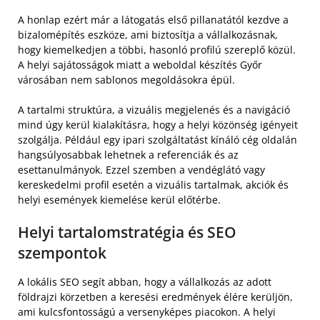
A honlap ezért már a látogatás első pillanatától kezdve a
bizalomépítés eszköze, ami biztosítja a vállalkozásnak,
hogy kiemelkedjen a többi, hasonló profilú szereplő közül.
A helyi sajátosságok miatt a weboldal készítés Győr
városában nem sablonos megoldásokra épül.
A tartalmi struktúra, a vizuális megjelenés és a navigáció
mind úgy kerül kialakításra, hogy a helyi közönség igényeit
szolgálja. Például egy ipari szolgáltatást kínáló cég oldalán
hangsúlyosabbak lehetnek a referenciák és az
esettanulmányok. Ezzel szemben a vendéglátó vagy
kereskedelmi profil esetén a vizuális tartalmak, akciók és
helyi események kiemelése kerül előtérbe.
Helyi tartalomstratégia és SEO
szempontok
A lokális SEO segít abban, hogy a vállalkozás az adott
földrajzi körzetben a keresési eredmények élére kerüljön,
ami kulcsfontosságú a versenyképes piacokon. A helyi