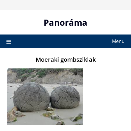
Skip
to
content
Panoráma
Menu
Moeraki gombsziklak