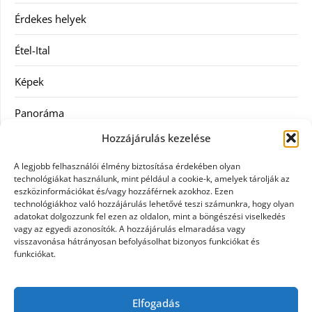
Érdekes helyek
Étel-Ital
Képek
Panoráma
Hozzájárulás kezelése
Ruha
A legjobb felhasználói élmény biztosítása érdekében olyan
Szolgáltatás
technológiákat használunk, mint például a cookie-k, amelyek tárolják az
eszközinformációkat és/vagy hozzáférnek azokhoz. Ezen
technológiákhoz való hozzájárulás lehetővé teszi számunkra, hogy olyan
Vásárlás
adatokat dolgozzunk fel ezen az oldalon, mint a böngészési viselkedés
vagy az egyedi azonosítók. A hozzájárulás elmaradása vagy
Webáruházak
visszavonása hátrányosan befolyásolhat bizonyos funkciókat és
funkciókat.
Címkék
Elfogadás