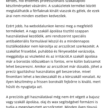
kérdés, hol érdemes professzionális szakállápoló
készítményeket vásárolni. A szaküzletek termékei között
megtalálhatók a férfiaknak kínált viaszok és gélek, de ezek
árai nem minden esetben kedvezőek.
Ezért jobb, ha weboldalunkon keresi meg a megfelelő
termékeket. A nagy szakáll ápolása tisztító szappan
használatával kezdődik, ami rendszerint speciális
antibakteriális formulával készül és a mindennapos
tisztálkodáskor nem károsítja az arcszőrzet szerkezetét. A
szakállat frissebbé, puhábbá és fényesebbé varázsolja,
meggátolja az viszketést és az irritációt.
A szakáll ápolása
már a borostás időszakban is fontos, erre külön balzsamot
lehet beszerezni. Amikor az arcszőrzet már dúsabb, jöhet a
precíz igazításhoz használatos gél beszerzése, mivel
finomítani lehet a kecskeszakáll és a körszakáll vonalait. Az
ilyen készítmény a frissen borotvált fejbőrre is kiváló, mert
hűsíti és nyugtatja azt.
A precíziós gél használatával még nem ért végett a bajusz
vagy szakáll ápolása, olaj és wax segítségével formázni is
tudja a megnövesztett arcszőrzetet. Minden ilyen típusú