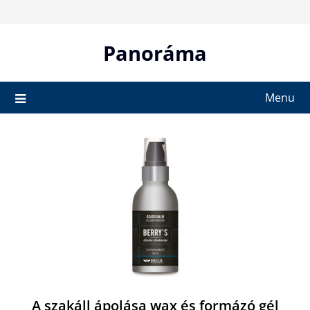
Skip
to
content
Panoráma
Menu
A szakáll ápolása wax és formázó gél