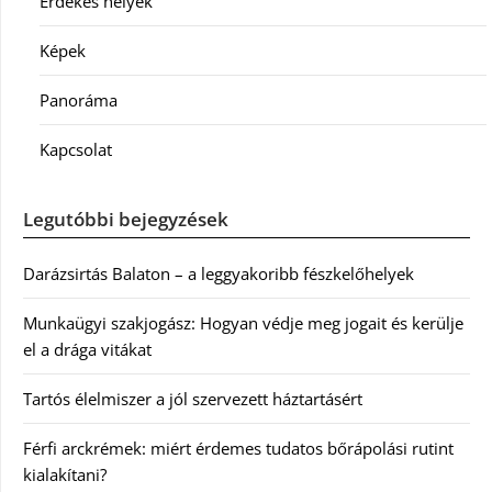
Érdekes helyek
Képek
Panoráma
Kapcsolat
Legutóbbi bejegyzések
Darázsirtás Balaton – a leggyakoribb fészkelőhelyek
Munkaügyi szakjogász: Hogyan védje meg jogait és kerülje
el a drága vitákat
Tartós élelmiszer a jól szervezett háztartásért
Férfi arckrémek: miért érdemes tudatos bőrápolási rutint
kialakítani?