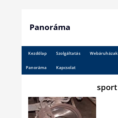
Skip
to
content
Panoráma
Kezdőlap
Szolgáltatás
Webáruházak
Panoráma
Kapcsolat
sport