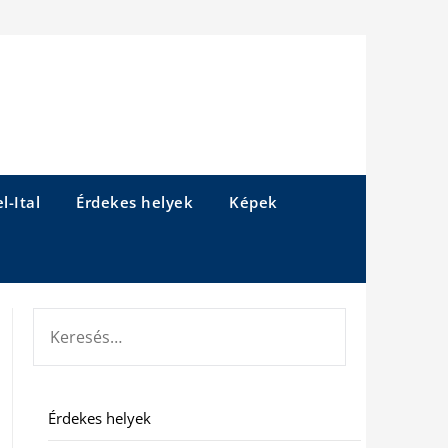
l-Ital
Érdekes helyek
Képek
KERESÉS:
Érdekes helyek