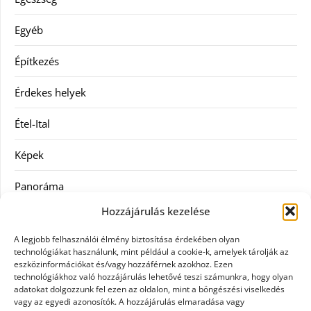
Egyéb
Építkezés
Érdekes helyek
Étel-Ital
Képek
Panoráma
Hozzájárulás kezelése
Ruha
A legjobb felhasználói élmény biztosítása érdekében olyan
Szolgáltatás
technológiákat használunk, mint például a cookie-k, amelyek tárolják az
eszközinformációkat és/vagy hozzáférnek azokhoz. Ezen
technológiákhoz való hozzájárulás lehetővé teszi számunkra, hogy olyan
Vásárlás
adatokat dolgozzunk fel ezen az oldalon, mint a böngészési viselkedés
vagy az egyedi azonosítók. A hozzájárulás elmaradása vagy