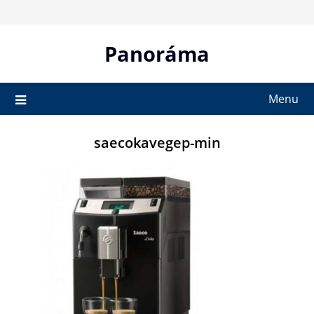
Skip
to
content
Panoráma
Menu
saecokavegep-min