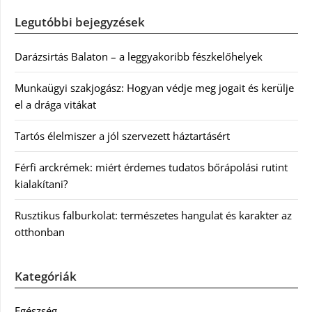
Legutóbbi bejegyzések
Darázsirtás Balaton – a leggyakoribb fészkelőhelyek
Munkaügyi szakjogász: Hogyan védje meg jogait és kerülje
el a drága vitákat
Tartós élelmiszer a jól szervezett háztartásért
Férfi arckrémek: miért érdemes tudatos bőrápolási rutint
kialakítani?
Rusztikus falburkolat: természetes hangulat és karakter az
otthonban
Kategóriák
Egészség