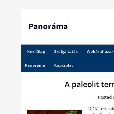
Skip
to
content
Panoráma
Kezdőlap
Szolgáltatás
Webáruházak
Panoráma
Kapcsolat
A paleolit t
Posted 
Diétát elkezd