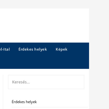
l-Ital
Érdekes helyek
Képek
KERESÉS:
Érdekes helyek