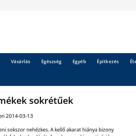
Vásárlás
Egészség
Egyéb
Építkezés
Éte
ermékek sokrétűek
on 2014-03-13
eni sokszor nehézkes. A kellő akarat hiánya bizony