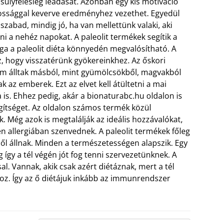
 súlyfelesleg leadását. Azonban egy kis motiváció
tossággal keverve eredményhez vezethet. Egyedül
szabad, mindig jó, ha van mellettünk valaki, aki
lni a nehéz napokat. A paleolit termékek segítik a
ga a paleolit diéta könnyedén megvalósítható. A
z, hogy visszatérünk gyökereinkhez. Az őskori
em álltak másból, mint gyümölcsökből, magvakból
ak az emberek. Ezt az elvet kell átültetni a mai
 is.
Ehhez pedig, akár a bionaturabc.hu oldalon is
gítséget. Az oldalon számos termék közül
. Még azok is megtalálják az ideális hozzávalókat,
en allergiában szenvednek. A paleolit termékek főleg
ől állnak. Minden a természetességen alapszik. Egy
eg így a tél végén jót fog tenni szervezetünknek. A
l. Vannak, akik csak azért diétáznak, mert a tél
oz. Így az ő diétájuk inkább az immunrendszer