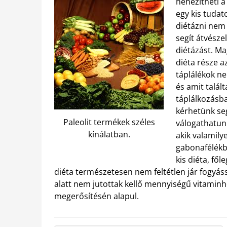
nehezítheti a
egy kis tuda
diétázni nem 
segít átvésze
diétázást. Ma
diéta része a
táplálékok n
és amit talált
táplálkozásba
kérhetünk se
Paleolit termékek széles
válogathatunk
kínálatban.
akik valamily
gabonafélékb
kis diéta, fől
diéta természetesen nem feltétlen jár fogyássa
alatt nem jutottak kellő mennyiségű vitaminh
megerősítésén alapul.